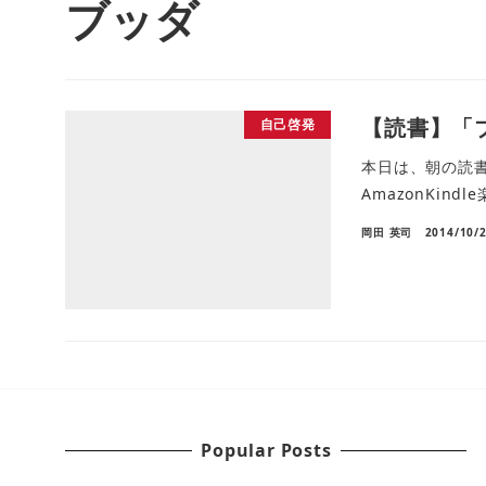
ブッダ
【読書】「
自己啓発
本日は、朝の読書時
AmazonKindl
岡田 英司
2014/10/
Popular Posts