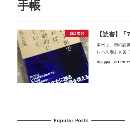
手帳
【読書】「
自己啓発
本日は、朝の読書
レバ久瑠あさ美 日経B
岡田 英司
2015/05/
Popular Posts