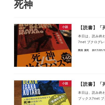
死神
【読書】「
小説
本日は、読み終わった
7net ブクログレ
岡田 英司
2017/01/
【読書】「
小説
本日は、読み終わった
ブックス7net 