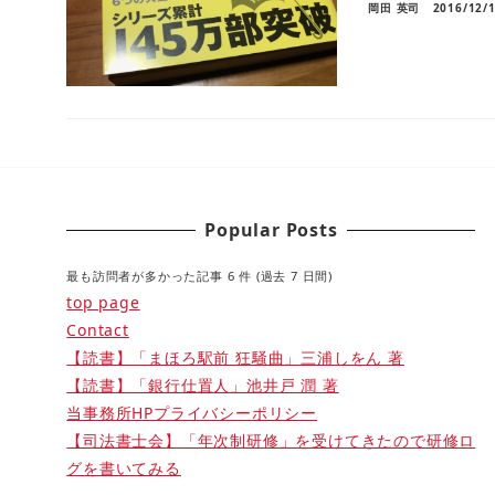
岡田 英司
2016/12/
Popular Posts
最も訪問者が多かった記事 6 件 (過去 7 日間)
top page
Contact
【読書】「まほろ駅前 狂騒曲」三浦しをん 著
【読書】「銀行仕置人」池井戸 潤 著
当事務所HPプライバシーポリシー
【司法書士会】「年次制研修」を受けてきたので研修ロ
グを書いてみる