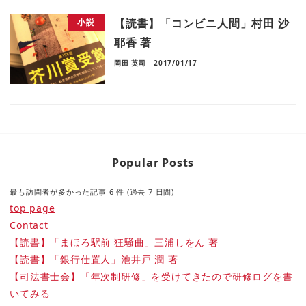
【読書】「コンビニ人間」村田 沙
小説
耶香 著
岡田 英司
2017/01/17
Popular Posts
最も訪問者が多かった記事 6 件 (過去 7 日間)
top page
Contact
【読書】「まほろ駅前 狂騒曲」三浦しをん 著
【読書】「銀行仕置人」池井戸 潤 著
【司法書士会】「年次制研修」を受けてきたので研修ログを書
いてみる