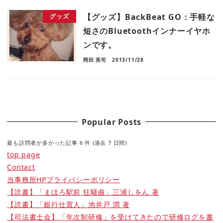
【グッズ】BackBeat GO：手軽な
グッズ
短さのBluetoothインナーイヤホ
ンです。
岡田 英司
2013/11/28
Popular Posts
最も訪問者が多かった記事 6 件 (過去 7 日間)
top page
Contact
当事務所HPプライバシーポリシー
【読書】「まほろ駅前 狂騒曲」三浦しをん 著
【読書】「銀行仕置人」池井戸 潤 著
【司法書士会】「年次制研修」を受けてきたので研修ログを書