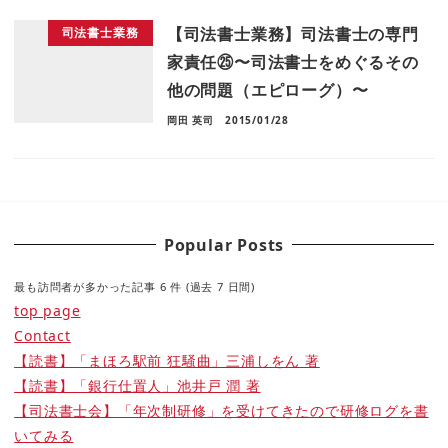
【司法書士業務】司法書士の専門
司法書士業務
家責任㉕〜司法書士をめぐるその
他の問題（エピローグ）〜
岡田 英司
2015/01/28
Popular Posts
最も訪問者が多かった記事 6 件 (過去 7 日間)
top page
Contact
【読書】「まほろ駅前 狂騒曲」三浦しをん 著
【読書】「銀行仕置人」池井戸 潤 著
【司法書士会】「年次制研修」を受けてきたので研修ログを書
いてみる