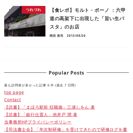
【食レポ】モルト・ボーノ ：六甲
つれづれ
道の高架下に出現した「旨い生パ
スタ」のお店
岡田 英司
2013/08/26
Popular Posts
最も訪問者が多かった記事 6 件 (過去 7 日間)
top page
Contact
【読書】「まほろ駅前 狂騒曲」三浦しをん 著
【読書】「銀行仕置人」池井戸 潤 著
当事務所HPプライバシーポリシー
【司法書士会】「年次制研修」を受けてきたので研修ログを書