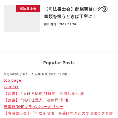
【司法書士会】配属研修ログ⑨
司法書士会
書類を扱うときは丁寧に！
岡田 英司
2015/03/20
Popular Posts
最も訪問者が多かった記事 6 件 (過去 7 日間)
top page
Contact
【読書】「まほろ駅前 狂騒曲」三浦しをん 著
【読書】「銀行仕置人」池井戸 潤 著
当事務所HPプライバシーポリシー
【司法書士会】「年次制研修」を受けてきたので研修ログを書