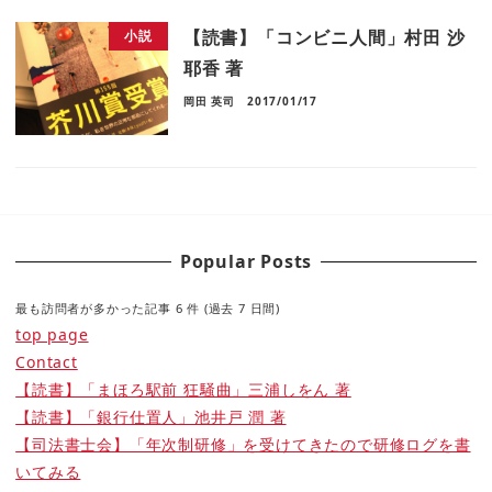
【読書】「コンビニ人間」村田 沙
小説
耶香 著
岡田 英司
2017/01/17
Popular Posts
最も訪問者が多かった記事 6 件 (過去 7 日間)
top page
Contact
【読書】「まほろ駅前 狂騒曲」三浦しをん 著
【読書】「銀行仕置人」池井戸 潤 著
【司法書士会】「年次制研修」を受けてきたので研修ログを書
いてみる