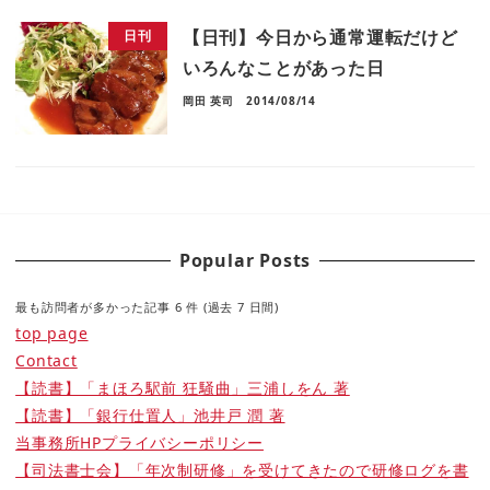
【日刊】今日から通常運転だけど
日刊
いろんなことがあった日
岡田 英司
2014/08/14
Popular Posts
最も訪問者が多かった記事 6 件 (過去 7 日間)
top page
Contact
【読書】「まほろ駅前 狂騒曲」三浦しをん 著
【読書】「銀行仕置人」池井戸 潤 著
当事務所HPプライバシーポリシー
【司法書士会】「年次制研修」を受けてきたので研修ログを書