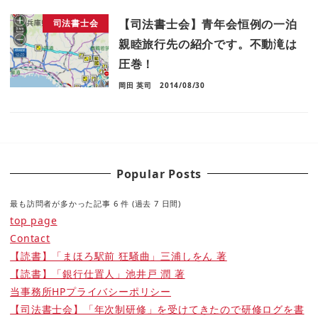
【司法書士会】青年会恒例の一泊
司法書士会
親睦旅行先の紹介です。不動滝は
圧巻！
岡田 英司
2014/08/30
Popular Posts
最も訪問者が多かった記事 6 件 (過去 7 日間)
top page
Contact
【読書】「まほろ駅前 狂騒曲」三浦しをん 著
【読書】「銀行仕置人」池井戸 潤 著
当事務所HPプライバシーポリシー
【司法書士会】「年次制研修」を受けてきたので研修ログを書