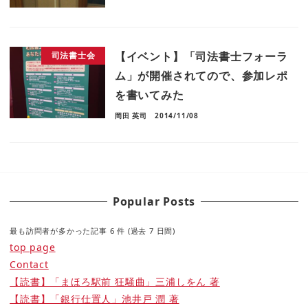
【イベント】「司法書士フォーラ
司法書士会
ム」が開催されてので、参加レポ
を書いてみた
岡田 英司
2014/11/08
Popular Posts
最も訪問者が多かった記事 6 件 (過去 7 日間)
top page
Contact
【読書】「まほろ駅前 狂騒曲」三浦しをん 著
【読書】「銀行仕置人」池井戸 潤 著