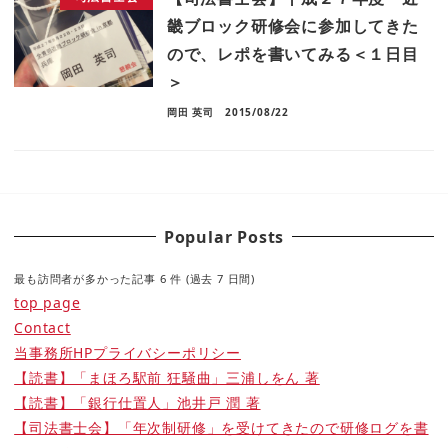
畿ブロック研修会に参加してきた
ので、レポを書いてみる＜１日目
＞
岡田 英司
2015/08/22
Popular Posts
最も訪問者が多かった記事 6 件 (過去 7 日間)
top page
Contact
当事務所HPプライバシーポリシー
【読書】「まほろ駅前 狂騒曲」三浦しをん 著
【読書】「銀行仕置人」池井戸 潤 著
【司法書士会】「年次制研修」を受けてきたので研修ログを書