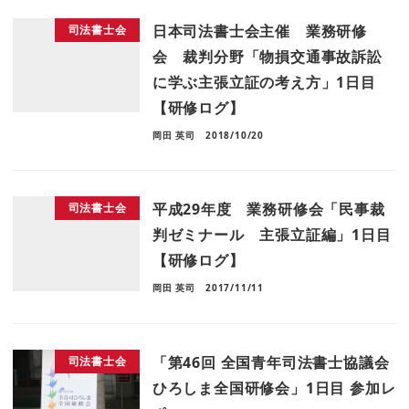
日本司法書士会主催 業務研修
司法書士会
会 裁判分野「物損交通事故訴訟
に学ぶ主張立証の考え方」1日目
【研修ログ】
岡田 英司
2018/10/20
平成29年度 業務研修会「民事裁
司法書士会
判ゼミナール 主張立証編」1日目
【研修ログ】
岡田 英司
2017/11/11
「第46回 全国青年司法書士協議会
司法書士会
ひろしま全国研修会」1日目 参加レ