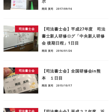
ポ
岡田 英司
2017/09/16
【司法書士会】平成27年度 司法
司法書士会
書士新人研修ログ「中央新人研修
会 後期日程」1日目
岡田 英司
2016/01/26
【司法書士会】全国研修会in熊
司法書士会
本 １日目
岡田 英司
2015/10/17
【司法書士会】平成２７年度 近
司法書士会