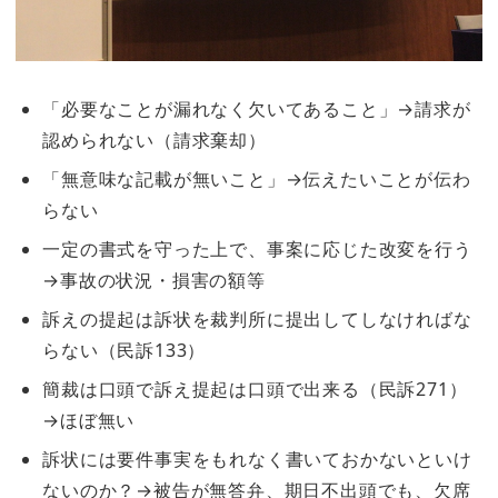
「必要なことが漏れなく欠いてあること」→請求が
認められない（請求棄却）
「無意味な記載が無いこと」→伝えたいことが伝わ
らない
一定の書式を守った上で、事案に応じた改変を行う
→事故の状況・損害の額等
訴えの提起は訴状を裁判所に提出してしなければな
らない（民訴133）
簡裁は口頭で訴え提起は口頭で出来る（民訴271）
→ほぼ無い
訴状には要件事実をもれなく書いておかないといけ
ないのか？→被告が無答弁、期日不出頭でも、欠席