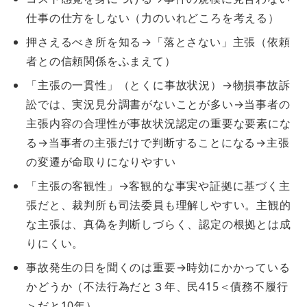
仕事の仕方をしない（力のいれどころを考える）
押さえるべき所を知る→「落とさない」主張（依頼
者との信頼関係をふまえて）
「主張の一貫性」（とくに事故状況）→物損事故訴
訟では、実況見分調書がないことが多い→当事者の
主張内容の合理性が事故状況認定の重要な要素にな
る→当事者の主張だけで判断することになる→主張
の変遷が命取りになりやすい
「主張の客観性」→客観的な事実や証拠に基づく主
張だと、裁判所も司法委員も理解しやすい。主観的
な主張は、真偽を判断しづらく、認定の根拠とは成
りにくい。
事故発生の日を聞くのは重要→時効にかかっている
かどうか（不法行為だと３年、民415＜債務不履行
＞だと10年）