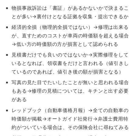
物損事故訴訟は「書証」があるかないかで決まるこ
とが多い→裏付けとなる証拠を収集・提出できるか
経済的全損（物理的全損ではない）→修理は出来る
が、直すためのコストが車両の時価額を超える場合
→低い方の時価額の方が損害として認められる
見積書だけでも良いのではないか→実際修理をして
いるとなれば、領収書をだけと言われる（値引きし
ているのであれば、値引き後の額が損害となる）
写真の見た目でたいしたことが無いと思われる場合
もある→修理の見積については、キチンと出す必要
がある
レッドブック（自動車価格月報）→全ての自動車の
時価額が掲載→オートガイド社発行→弁護士費用特
約がついている場合は、その保険会社に尋ねてみる