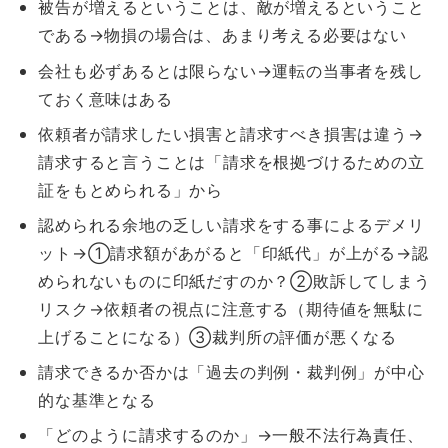
被告が増えるということは、敵が増えるということ
である→物損の場合は、あまり考える必要はない
会社も必ずあるとは限らない→運転の当事者を残し
ておく意味はある
依頼者が請求したい損害と請求すべき損害は違う→
請求すると言うことは「請求を根拠づけるための立
証をもとめられる」から
認められる余地の乏しい請求をする事によるデメリ
ット→①請求額があがると「印紙代」が上がる→認
められないものに印紙だすのか？②敗訴してしまう
リスク→依頼者の視点に注意する（期待値を無駄に
上げることになる）③裁判所の評価が悪くなる
請求できるか否かは「過去の判例・裁判例」が中心
的な基準となる
「どのように請求するのか」→一般不法行為責任、