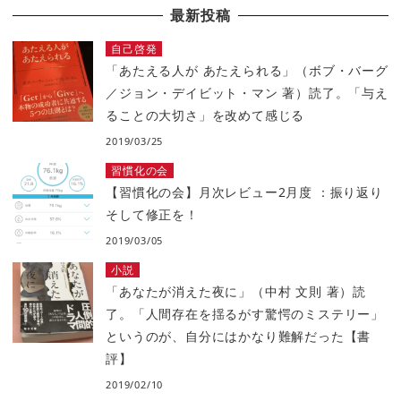
最新投稿
自己啓発
「あたえる人が あたえられる」（ボブ・バーグ
／ジョン・デイビット・マン 著）読了。「与え
ることの大切さ」を改めて感じる
2019/03/25
習慣化の会
【習慣化の会】月次レビュー2月度 ：振り返り
そして修正を！
2019/03/05
小説
「あなたが消えた夜に」（中村 文則 著）読
了。「人間存在を揺るがす驚愕のミステリー」
というのが、自分にはかなり難解だった【書
評】
2019/02/10