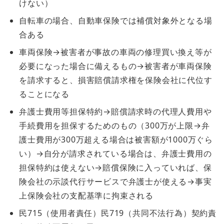
けない）
自転車の場合、自動車保険では補償対象外となる場
合ある
車両保険→被害者が事故の車両の修理買い換え等が
必要になった場合に備えるもの→被害者が車両保険
を請求すると、損害賠償請求権を保険会社に代位す
ることになる
弁護士費用等担保特約→賠償請求時の代理人費用や
手続費用を担保するためのもの（300万が上限→弁
護士費用が300万超える場合は被害額が1000万ぐら
い）→自分が請求されている場合は、弁護士費用の
担保特約は使えない→賠償保険に入っていれば、保
険会社の示談代行サービスで弁護士が使える→事実
上保険会社の支配基準に拘束される
民715（使用者責任）民719（共同不法行為）契約責