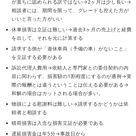
が直ちに認められる訳ではない→2ヶ月は少し長い→
相談者には、期間を限って、グレードも控えた方が
いいと言った方がいい
休車損害は立証は難しい→過去3ヶ月の売上げと経費
を出して、それを元に計算する
請求する側が「遊休車両（予備の車）がないこと」
を立証する必要がある
訴訟代理人費用→依頼人と専門家との委任契約の内
容に関わらず、損害額の1割程度にするのが通例→実
際の報酬とは違うということは伝える必要がある→
和解の場合はカットされる場合が多い。
物損による慰謝料は難しい→請求するかどうかは依
頼者と相談する
積荷損害は入念な損害立証が必要である
遅延損害金は年5分→事故日から