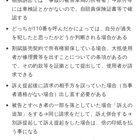
物損訴訟では「事故の被害車両の所有者」→原付等
には車検証とかがないので、自賠責保険証書等で確
認する
どっちが110番を呼んだかによっては、自分が過失
を犯したと思ったかどうか判断される場合がある
割賦販売契約で所有権留保している場合、大抵使用
者が修理費等を出すことについての条項があるの
で、その約款等を証拠として提出して、使用者が請
求できる
訴え提起後に請求の相手方を誤っていた場合（当事
者適格がない場合）出し直す必要がある
被告とすべき者の一部を落としていた場合「訴えの
追加」をする→同じ請求をだして、訴え併合する→
別訴提起して訴え提起をした場合は、倍の印紙を払
う事になる