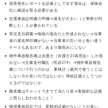
損害発生レポートを証拠として出す場合は、保険会
社に確認を取る必要がある
交通事故証明書の甲欄→過失が大きい（と警察が判
断した）人が書かれている
実況見分調書→物損の場合だと作成されない→当事
者の署名押印欄がない→当事者の言い分と食い違う
ケースもあるので、あまり鵜呑みにしない
物件事故報告書は弁護士（弁護士23条照会）しか取
れない→文書送付嘱託（民訴219）→物件事故報告
書について行うのかは、要検討（裁判で使うことは
しない方が良いのではないか）弾劾証拠としてつか
えるのではないか
陳述書はチャットできてて当たり前→客観的な証拠
と照らし合わせること！
物損事故訴訟では、客観的証拠がないことが多い