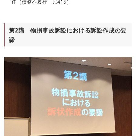
任（債務不履行 民415）
第2講 物損事故訴訟における訴訟作成の要
諦