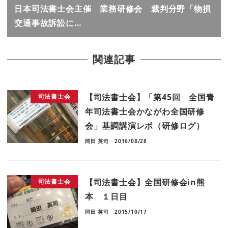
日本司法書士会主催 業務研修会 裁判分野「物損
交通事故訴訟に…
関連記事
【司法書士会】「第45回 全国青
司法書士会
年司法書士会かながわ全国研修
会」基調講演レポ（研修ログ）
岡田 英司
2016/08/28
【司法書士会】全国研修会in熊
司法書士会
本 １日目
岡田 英司
2015/10/17