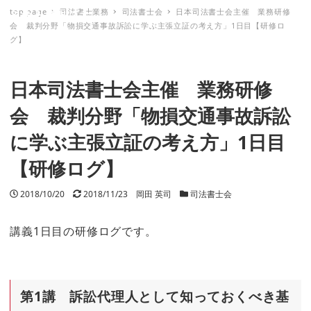
top page
司法書士業務
司法書士会
日本司法書士会主催 業務研修
ミナトノキズナ
会 裁判分野「物損交通事故訴訟に学ぶ主張立証の考え方」1日目【研修ロ
グ】
日本司法書士会主催 業務研修
会 裁判分野「物損交通事故訴訟
に学ぶ主張立証の考え方」1日目
【研修ログ】
投稿日
2018/10/20
更新日
2018/11/23
著者
岡田 英司
カテゴリー
司法書士会
講義1日目の研修ログです。
第1講 訴訟代理人として知っておくべき基