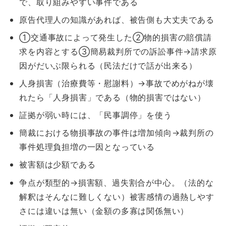
で、取り組みやすい事件である
原告代理人の知識があれば、被告側も大丈夫である
①交通事故によって発生した②物的損害の賠償請
求を内容とする③簡易裁判所での訴訟事件→請求原
因がだいぶ限られる（民法だけで話が出来る）
人身損害（治療費等・慰謝料）→事故でめがねが壊
れたら「人身損害」である（物的損害ではない）
証拠が弱い時には、「民事調停」を使う
簡裁における物損事故の事件は増加傾向→裁判所の
事件処理負担増の一因となっている
被害額は少額である
争点が類型的→損害額、過失割合が中心。（法的な
解釈はそんなに難しくない）被害感情の過熱しやす
さには違いは無い（金額の多寡は関係無い）