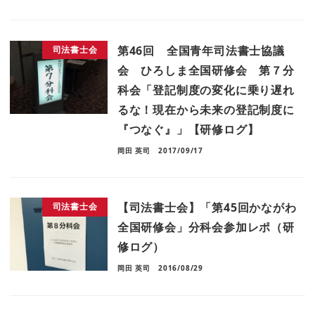
第46回 全国青年司法書士協議
司法書士会
会 ひろしま全国研修会 第７分
科会「登記制度の変化に乗り遅れ
るな！現在から未来の登記制度に
『つなぐ』」【研修ログ】
岡田 英司
2017/09/17
【司法書士会】「第45回かながわ
司法書士会
全国研修会」分科会参加レポ（研
修ログ）
岡田 英司
2016/08/29