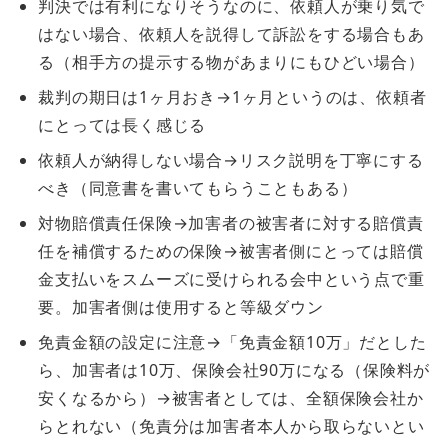
判決では有利になりそうなのに、依頼人が乗り気で
はない場合、依頼人を説得して訴訟をする場合もあ
る（相手方の提示する物があまりにもひどい場合）
裁判の期日は1ヶ月おき→1ヶ月というのは、依頼者
にとっては長く感じる
依頼人が納得しない場合→リスク説明を丁寧にする
べき（同意書を書いてもらうこともある）
対物賠償責任保険→加害者の被害者に対する賠償責
任を補償するための保険→被害者側にとっては賠償
金支払いをスムーズに受けられる会中という点で重
要。加害者側は使用すると等級ダウン
免責金額の設定に注意→「免責金額10万」だとした
ら、加害者は10万、保険会社90万になる（保険料が
安くなるから）→被害者としては、全額保険会社か
らとれない（免責分は加害者本人から取らないとい