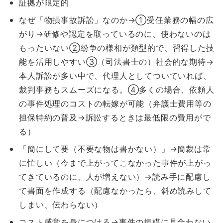
証拠が限定的
なぜ「物損事故訴訟」なのか→①受任業務の幅の広
がり→研修や認定を取っているのに、使わないのは
もったいない②紛争の様相が類型的で、習得した技
能を活用しやすい③（司法書士の）社会的な期待→
本人訴訟が多い中で、代理人としてついていれば、
裁判事務もスムーズになる。④多くの場合、依頼人
の事件処理のコストの転嫁が可能（弁護士費用等の
担保特約の普及→訴訟するときは最低限の費用がで
る）
「簡にして要（不要な物は書かない）」→簡裁は常
に忙しい（今まで上がってこなかった事件が上がっ
てきているのに、人が増えない）→読み手に配慮し
て書面を作成する（配慮なかったら、斜め読みして
しまい、伝わらない）
コスト感覚を身につける→事件の規模に見合わない