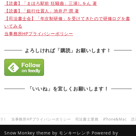
【読書】「まほろ駅前 狂騒曲」三浦しをん 著
【読書】「銀行仕置人」池井戸 潤 著
【司法書士会】「年次制研修」を受けてきたので研修ログを書
いてみる
当事務所HPプライバシーポリシー
よろしければ「購読」お願いします！
「いいね」を宜しくお願いします！
ﾁﾗ！
当事務所HPプライバシーポリシー
司法書士業務
iPhone&Mac
読
Snow Monkey theme by
モンキーレンチ
Powered by