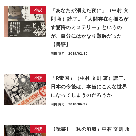
「あなたが消えた夜に」（中村 文
小説
則 著）読了。「人間存在を揺るが
す驚愕のミステリー」というの
が、自分にはかなり難解だった
【書評】
岡田 英司
2019/02/10
「R帝国」（中村 文則 著）読了。
小説
日本の今後は、本当にこんな世界
になってしまうのだろうか
岡田 英司
2018/06/27
【読書】「私の消滅」中村 文則 著
小説