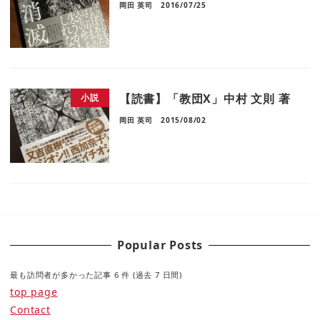
岡田 英司
2016/07/25
【読書】「教団X」中村 文則 著
小説
岡田 英司
2015/08/02
Popular Posts
最も訪問者が多かった記事 6 件 (過去 7 日間)
top page
Contact