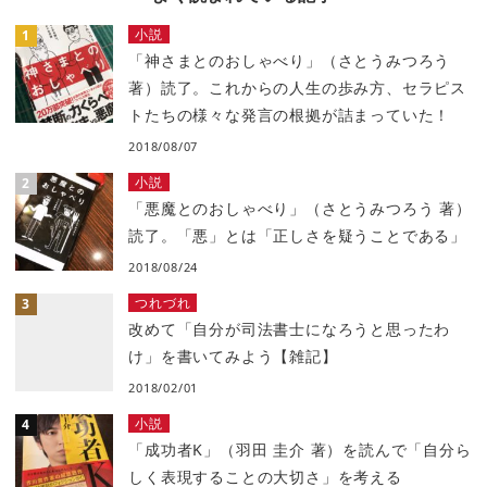
小説
「神さまとのおしゃべり」（さとうみつろう
著）読了。これからの人生の歩み方、セラピス
トたちの様々な発言の根拠が詰まっていた！
2018/08/07
小説
「悪魔とのおしゃべり」（さとうみつろう 著）
読了。「悪」とは「正しさを疑うことである」
2018/08/24
つれづれ
改めて「自分が司法書士になろうと思ったわ
け」を書いてみよう【雑記】
2018/02/01
小説
「成功者K」（羽田 圭介 著）を読んで「自分ら
しく表現することの大切さ」を考える