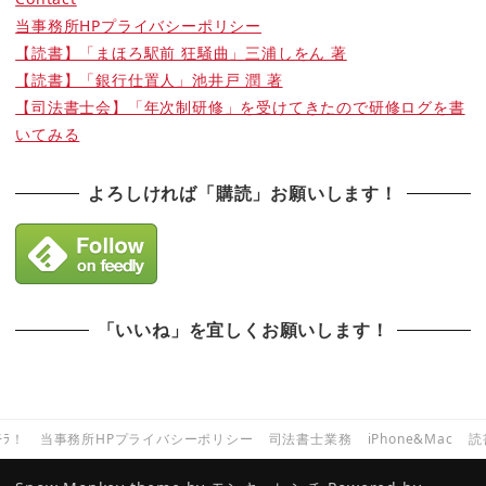
当事務所HPプライバシーポリシー
【読書】「まほろ駅前 狂騒曲」三浦しをん 著
【読書】「銀行仕置人」池井戸 潤 著
【司法書士会】「年次制研修」を受けてきたので研修ログを書
いてみる
よろしければ「購読」お願いします！
「いいね」を宜しくお願いします！
ﾁﾗ！
当事務所HPプライバシーポリシー
司法書士業務
iPhone&Mac
読