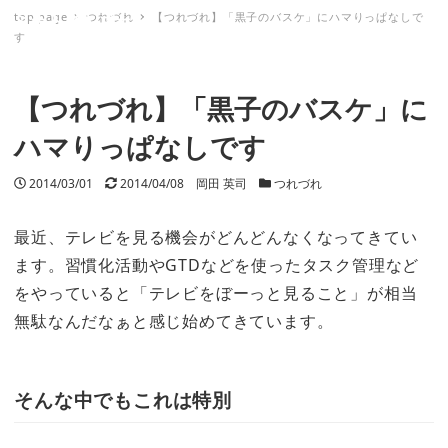
top page
つれづれ
【つれづれ】「黒子のバスケ」にハマりっぱなしで
ミナトノキズナ
す
【つれづれ】「黒子のバスケ」に
ハマりっぱなしです
投稿日
2014/03/01
更新日
2014/04/08
著者
岡田 英司
カテゴリー
つれづれ
最近、テレビを見る機会がどんどんなくなってきてい
ます。習慣化活動やGTDなどを使ったタスク管理など
をやっていると「テレビをぼーっと見ること」が相当
無駄なんだなぁと感じ始めてきています。
そんな中でもこれは特別