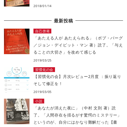
2018/01/14
最新投稿
自己啓発
「あたえる人が あたえられる」（ボブ・バーグ
／ジョン・デイビット・マン 著）読了。「与え
ることの大切さ」を改めて感じる
2019/03/25
習慣化の会
【習慣化の会】月次レビュー2月度 ：振り返り
そして修正を！
2019/03/05
小説
「あなたが消えた夜に」（中村 文則 著）読
了。「人間存在を揺るがす驚愕のミステリー」
というのが、自分にはかなり難解だった【書