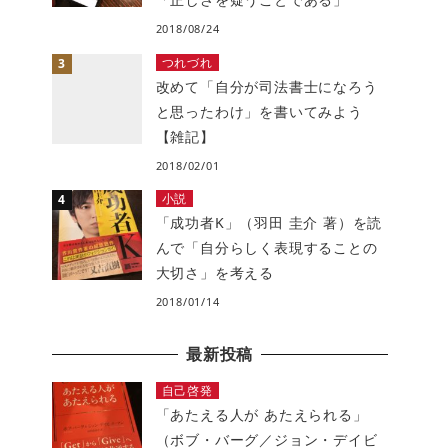
2018/08/24
つれづれ
改めて「自分が司法書士になろう
と思ったわけ」を書いてみよう
【雑記】
2018/02/01
小説
「成功者K」（羽田 圭介 著）を読
んで「自分らしく表現することの
大切さ」を考える
2018/01/14
最新投稿
自己啓発
「あたえる人が あたえられる」
（ボブ・バーグ／ジョン・デイビ