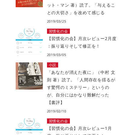
ット・マン 著）読了。「与えるこ
との大切さ」を改めて感じる
2019/03/25
習慣化の会
【習慣化の会】月次レビュー2月度
：振り返りそして修正を！
2019/03/05
小説
「あなたが消えた夜に」（中村 文
則 著）読了。「人間存在を揺るが
す驚愕のミステリー」というの
が、自分にはかなり難解だった
【書評】
2019/02/10
習慣化の会
【習慣化の会】月次レビュー1月