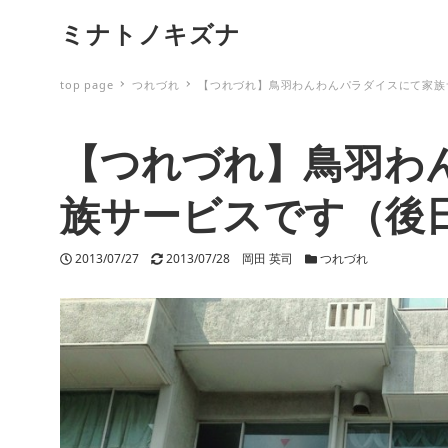
ミナトノキズナ
top page
つれづれ
【つれづれ】鳥羽わんわんパラダイスにて家族
【つれづれ】鳥羽わ
族サービスです（後
投稿日
2013/07/27
更新日
2013/07/28
著者
岡田 英司
カテゴリー
つれづれ