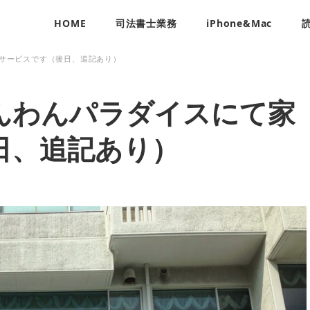
HOME
司法書士業務
iPhone&Mac
サービスです（後日、追記あり）
んわんパラダイスにて家
日、追記あり）