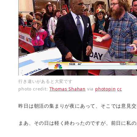
行き違いがあると大変です
photo credit:
Thomas Shahan
via
photopin
cc
昨日は朝活の集まりが夜にあって、そこでは意見交
まあ、その日は軽く終わったのですが、前日に私の