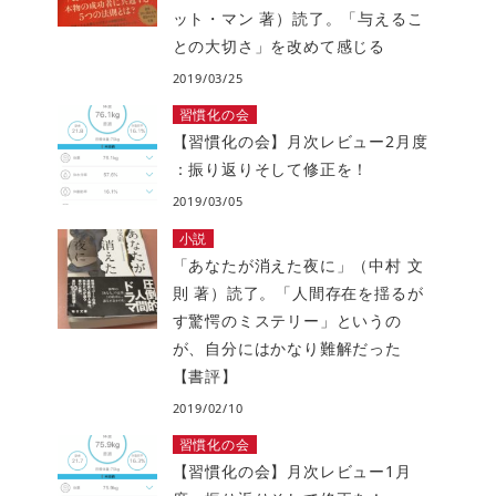
ット・マン 著）読了。「与えるこ
との大切さ」を改めて感じる
2019/03/25
習慣化の会
【習慣化の会】月次レビュー2月度
：振り返りそして修正を！
2019/03/05
小説
「あなたが消えた夜に」（中村 文
則 著）読了。「人間存在を揺るが
す驚愕のミステリー」というの
が、自分にはかなり難解だった
【書評】
2019/02/10
習慣化の会
【習慣化の会】月次レビュー1月