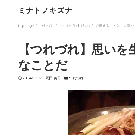
ミナトノキズナ
top page
つれづれ
【つれづれ】思いを生で伝えることは、大事な
【つれづれ】思いを
なことだ
投稿日
2014/03/07
著者
岡田 英司
カテゴリー
つれづれ