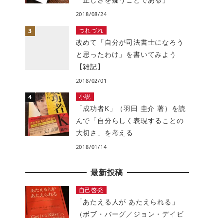
2018/08/24
つれづれ
改めて「自分が司法書士になろう
と思ったわけ」を書いてみよう
【雑記】
2018/02/01
小説
「成功者K」（羽田 圭介 著）を読
んで「自分らしく表現することの
大切さ」を考える
2018/01/14
最新投稿
自己啓発
「あたえる人が あたえられる」
（ボブ・バーグ／ジョン・デイビ