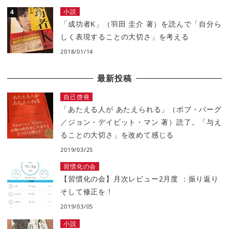
小説
「成功者K」（羽田 圭介 著）を読んで「自分ら
しく表現することの大切さ」を考える
2018/01/14
最新投稿
自己啓発
「あたえる人が あたえられる」（ボブ・バーグ
／ジョン・デイビット・マン 著）読了。「与え
ることの大切さ」を改めて感じる
2019/03/25
習慣化の会
【習慣化の会】月次レビュー2月度 ：振り返り
そして修正を！
2019/03/05
小説