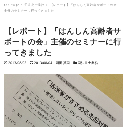
top page
司法書士業務
【レポート】「はんしん高齢者サポートの会」
ミナトノキズナ
主催のセミナーに行ってきました
【レポート】「はんしん高齢者サ
ポートの会」主催のセミナーに行
ってきました
投稿日
2013/08/03
更新日
2013/08/04
著者
岡田 英司
カテゴリー
司法書士業務