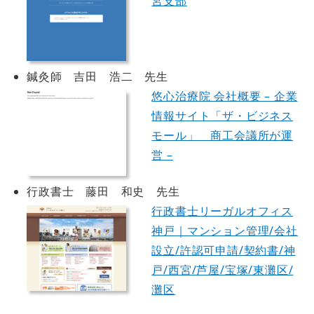
宮支部
鍼灸師 吉田 浩二 先生
悠心治療院 会社概要 – 企業
情報サイト「ザ・ビジネス
モール」 商工会議所が運
営 –
行政書士 藤田 和史 先生
行政書士リーガルオフィス
神戸｜マンション管理/会社
設立/許認可申請/契約書/神
戸/西宮/芦屋/宝塚/東灘区/
灘区