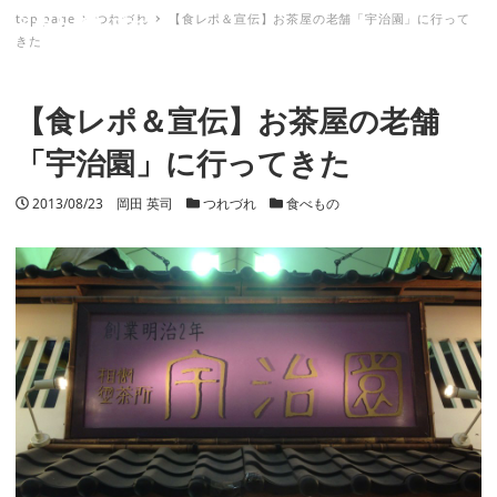
top page
つれづれ
【食レポ＆宣伝】お茶屋の老舗「宇治園」に行って
ミナトノキズナ
きた
【食レポ＆宣伝】お茶屋の老舗
「宇治園」に行ってきた
投稿日
2013/08/23
著者
岡田 英司
カテゴリー
つれづれ
カテゴリー
食べもの