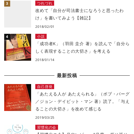
つれづれ
改めて「自分が司法書士になろうと思ったわ
け」を書いてみよう【雑記】
2018/02/01
小説
「成功者K」（羽田 圭介 著）を読んで「自分ら
しく表現することの大切さ」を考える
2018/01/14
最新投稿
自己啓発
「あたえる人が あたえられる」（ボブ・バーグ
／ジョン・デイビット・マン 著）読了。「与え
ることの大切さ」を改めて感じる
2019/03/25
習慣化の会