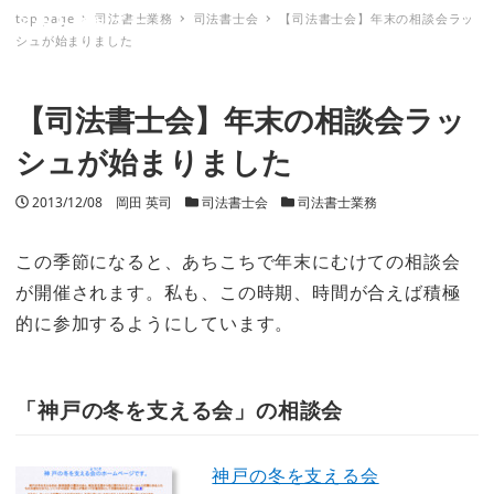
top page
司法書士業務
司法書士会
【司法書士会】年末の相談会ラッ
ミナトノキズナ
シュが始まりました
【司法書士会】年末の相談会ラッ
シュが始まりました
投稿日
2013/12/08
著者
岡田 英司
カテゴリー
司法書士会
カテゴリー
司法書士業務
この季節になると、あちこちで年末にむけての相談会
が開催されます。私も、この時期、時間が合えば積極
的に参加するようにしています。
「神戸の冬を支える会」の相談会
神戸の冬を支える会