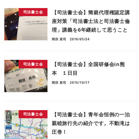
【司法書士会】簡裁代理権認定講
司法書士会
座対策「司法書士法と司法書士倫
理」講義を6年継続して思うこと
岡田 英司
2016/05/24
【司法書士会】全国研修会in熊
司法書士会
本 １日目
岡田 英司
2015/10/17
【司法書士会】青年会恒例の一泊
司法書士会
親睦旅行先の紹介です。不動滝は
圧巻！