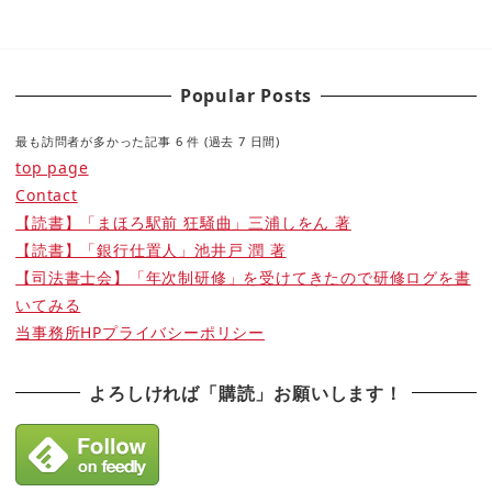
Popular Posts
最も訪問者が多かった記事 6 件 (過去 7 日間)
top page
Contact
【読書】「まほろ駅前 狂騒曲」三浦しをん 著
【読書】「銀行仕置人」池井戸 潤 著
【司法書士会】「年次制研修」を受けてきたので研修ログを書
いてみる
当事務所HPプライバシーポリシー
よろしければ「購読」お願いします！