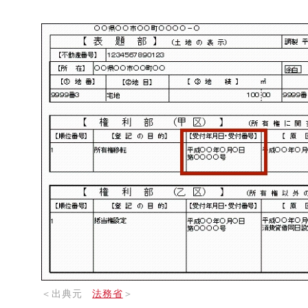
＜出典元
法務省
＞