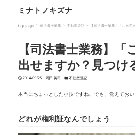
ミナトノキズナ
top page
司法書士業務
不動産登記
【司法書士業務】「ご自宅
【司法書士業務】「
出せますか？見つけ
投稿日
2014/09/25
著者
岡田 英司
カテゴリー
不動産登記
本当にちょっとした小技ですね。でも、覚えておい
どれが権利証なんでしょう