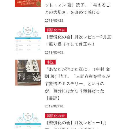
ット・マン 著）読了。「与えるこ
との大切さ」を改めて感じる
2019/03/25
習慣化の会
【習慣化の会】月次レビュー2月度
：振り返りそして修正を！
2019/03/05
小説
「あなたが消えた夜に」（中村 文
則 著）読了。「人間存在を揺るが
す驚愕のミステリー」というの
が、自分にはかなり難解だった
【書評】
2019/02/10
習慣化の会
【習慣化の会】月次レビュー1月