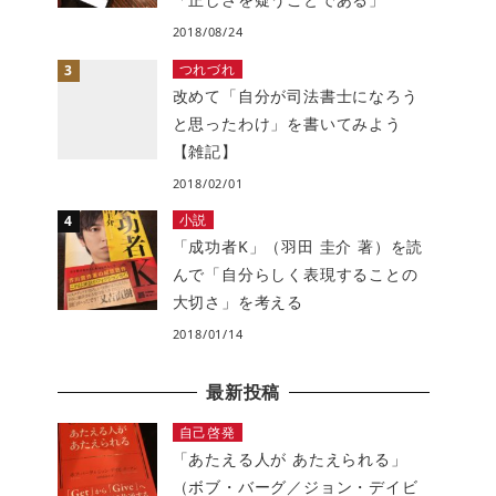
2018/08/24
つれづれ
改めて「自分が司法書士になろう
と思ったわけ」を書いてみよう
【雑記】
2018/02/01
小説
「成功者K」（羽田 圭介 著）を読
んで「自分らしく表現することの
大切さ」を考える
2018/01/14
最新投稿
自己啓発
「あたえる人が あたえられる」
（ボブ・バーグ／ジョン・デイビ