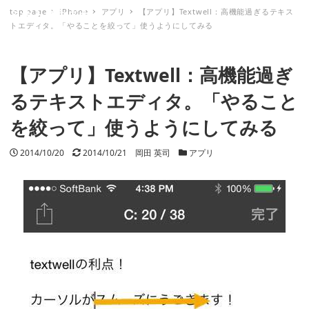
top page
iPhone
アプリ
【アプリ】Textwell：高機能過ぎるテキス
ミナトノキズナ
トエディタ。「やることを絞って」使うようにしてみる
【アプリ】Textwell：高機能過ぎ
るテキストエディタ。「やること
を絞って」使うようにしてみる
投稿日
2014/10/20
更新日
2014/10/21
著者
岡田 英司
カテゴリー
アプリ