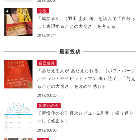
2018/02/01
小説
「成功者K」（羽田 圭介 著）を読んで「自分ら
しく表現することの大切さ」を考える
2018/01/14
最新投稿
自己啓発
「あたえる人が あたえられる」（ボブ・バーグ
／ジョン・デイビット・マン 著）読了。「与え
ることの大切さ」を改めて感じる
2019/03/25
習慣化の会
【習慣化の会】月次レビュー2月度 ：振り返り
そして修正を！
2019/03/05