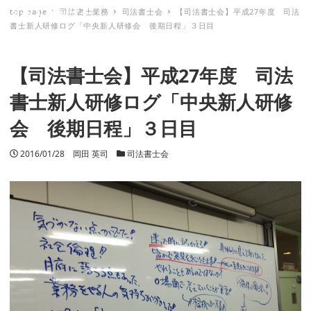
top page
司法書士業務
司法書士会
【司法書士会】平成27年度 司法
ミナトノキズナ
書士新人研修ログ「中央新人研修会 後期日程」３日目
【司法書士会】平成27年度 司法
書士新人研修ログ「中央新人研修
会 後期日程」３日目
投稿日
2016/01/28
著者
岡田 英司
カテゴリー
司法書士会