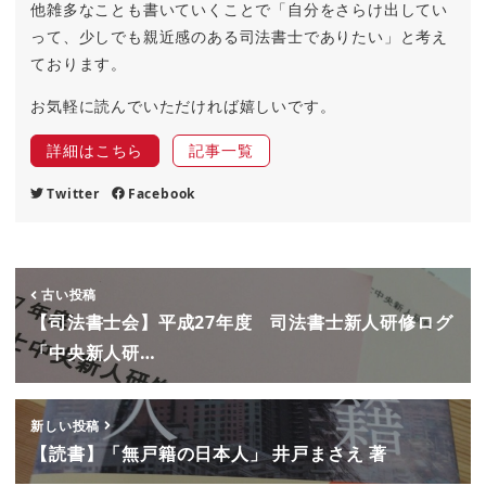
他雑多なことも書いていくことで「自分をさらけ出してい
って、少しでも親近感のある司法書士でありたい」と考え
ております。
お気軽に読んでいただければ嬉しいです。
詳細はこちら
記事一覧
Twitter
Facebook
古い投稿
【司法書士会】平成27年度 司法書士新人研修ログ
「中央新人研…
新しい投稿
【読書】「無戸籍の日本人」 井戸まさえ 著