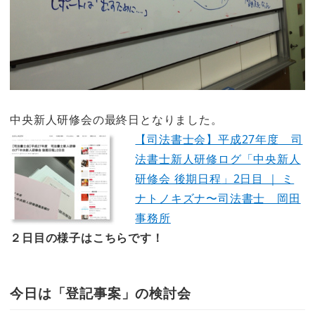
中央新人研修会の最終日となりました。
【司法書士会】平成27年度 司
法書士新人研修ログ「中央新人
研修会 後期日程」2日目 ｜ ミ
ナトノキズナ〜司法書士 岡田
事務所
２日目の様子はこちらです！
今日は「登記事案」の検討会