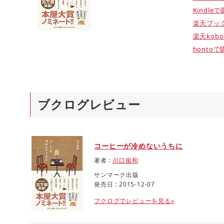
Kindle
楽天ブッ
楽天kob
hontoで
ブクログレビュー
コーヒーが冷めないうちに
著者 :
川口俊和
サンマーク出版
発売日 : 2015-12-07
ブクログでレビューを見る»