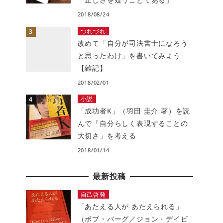
2018/08/24
つれづれ
改めて「自分が司法書士になろう
と思ったわけ」を書いてみよう
【雑記】
2018/02/01
小説
「成功者K」（羽田 圭介 著）を読
んで「自分らしく表現することの
大切さ」を考える
2018/01/14
最新投稿
自己啓発
「あたえる人が あたえられる」
（ボブ・バーグ／ジョン・デイビ