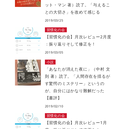
ット・マン 著）読了。「与えるこ
との大切さ」を改めて感じる
2019/03/25
習慣化の会
【習慣化の会】月次レビュー2月度
：振り返りそして修正を！
2019/03/05
小説
「あなたが消えた夜に」（中村 文
則 著）読了。「人間存在を揺るが
す驚愕のミステリー」というの
が、自分にはかなり難解だった
【書評】
2019/02/10
習慣化の会
【習慣化の会】月次レビュー1月