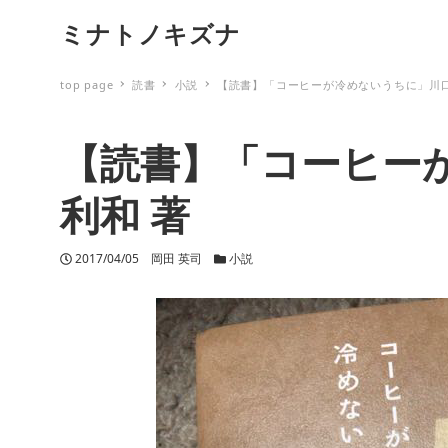
ミナトノキズナ
top page
読書
小説
【読書】「コーヒーが冷めないうちに」川口
【読書】「コーヒー
利和 著
投稿日
2017/04/05
著者
岡田 英司
カテゴリー
小説