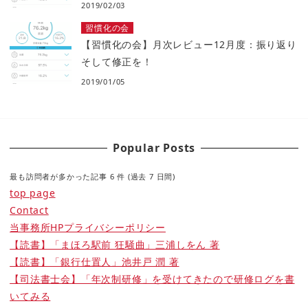
2019/02/03
習慣化の会
【習慣化の会】月次レビュー12月度：振り返り
そして修正を！
2019/01/05
Popular Posts
最も訪問者が多かった記事 6 件 (過去 7 日間)
top page
Contact
当事務所HPプライバシーポリシー
【読書】「まほろ駅前 狂騒曲」三浦しをん 著
【読書】「銀行仕置人」池井戸 潤 著
【司法書士会】「年次制研修」を受けてきたので研修ログを書
いてみる