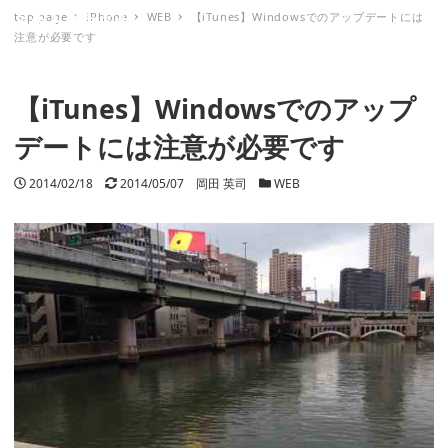
top page
iPhone
WEB
【iTunes】Windowsでのアップデートには
ミナトノキズナ
注意が必要です
【iTunes】Windowsでのアップ
デートには注意が必要です
投稿日
2014/02/18
更新日
2014/05/07
著者
岡田 英司
カテゴリー
WEB