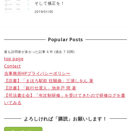
そして修正を！
2019/01/05
Popular Posts
最も訪問者が多かった記事 6 件 (過去 7 日間)
top page
Contact
当事務所HPプライバシーポリシー
【読書】「まほろ駅前 狂騒曲」三浦しをん 著
【読書】「銀行仕置人」池井戸 潤 著
【司法書士会】「年次制研修」を受けてきたので研修ログを書
いてみる
よろしければ「購読」お願いします！