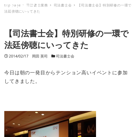
top page
司法書士業務
司法書士会
【司法書士会】特別研修の一環で
ミナトノキズナ
法廷傍聴にいってきた
【司法書士会】特別研修の一環で
法廷傍聴にいってきた
投稿日
2014/02/17
著者
岡田 英司
カテゴリー
司法書士会
今日は朝の一発目からテンション高いイベントに参加
してきました。