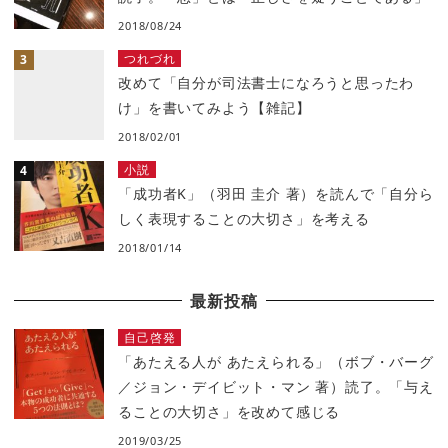
2018/08/24
つれづれ
改めて「自分が司法書士になろうと思ったわ
け」を書いてみよう【雑記】
2018/02/01
小説
「成功者K」（羽田 圭介 著）を読んで「自分ら
しく表現することの大切さ」を考える
2018/01/14
最新投稿
自己啓発
「あたえる人が あたえられる」（ボブ・バーグ
／ジョン・デイビット・マン 著）読了。「与え
ることの大切さ」を改めて感じる
2019/03/25