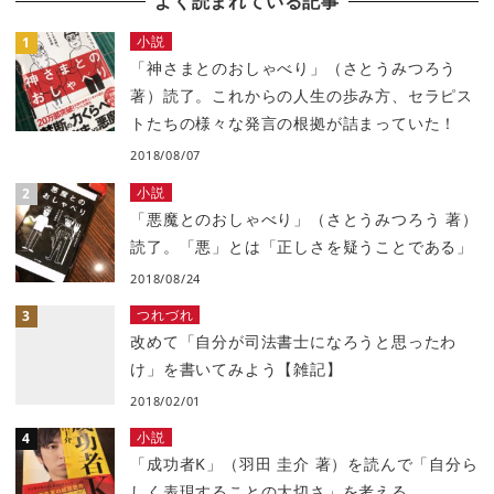
よく読まれている記事
小説
「神さまとのおしゃべり」（さとうみつろう
著）読了。これからの人生の歩み方、セラピス
トたちの様々な発言の根拠が詰まっていた！
2018/08/07
小説
「悪魔とのおしゃべり」（さとうみつろう 著）
読了。「悪」とは「正しさを疑うことである」
2018/08/24
つれづれ
改めて「自分が司法書士になろうと思ったわ
け」を書いてみよう【雑記】
2018/02/01
小説
「成功者K」（羽田 圭介 著）を読んで「自分ら
しく表現することの大切さ」を考える