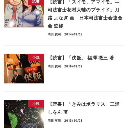
【読書】「スイモ、アマイモ。―
読書
司法書士花村大輔のプライド」月
路 よなぎ 画 日本司法書士会連合
会 監修
岡田 英司
2014/08/05
【読書】「侠飯」 福澤 徹三 著
小説
岡田 英司
2016/08/02
【読書】「きみはポラリス」三浦
小説
しをん 著
岡田 英司
2013/10/08