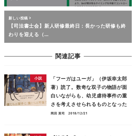
新しい投稿
【司法書士会】新人研修最終日：長かった研修も終
わりを迎える（…
関連記事
「フーガはユーガ」（伊坂幸太郎
小説
著）読了。数奇な双子の物語が面
白いながらも、幼児虐待事件の重
さを考えさせられるものとなった
岡田 英司
2018/12/21