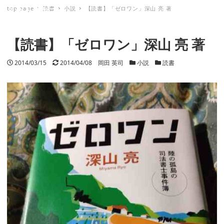
top page
読書
小説
【読書】「ゼロワン」深山 亮 著
ミナトノキズナ
【読書】「ゼロワン」深山 亮 著
投稿日
2014/03/15
更新日
2014/04/08
著者
岡田 英司
カテゴリー
小説
カテゴリー
読書