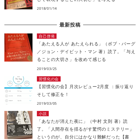
2018/01/14
最新投稿
自己啓発
「あたえる人が あたえられる」（ボブ・バーグ
／ジョン・デイビット・マン 著）読了。「与え
ることの大切さ」を改めて感じる
2019/03/25
習慣化の会
【習慣化の会】月次レビュー2月度 ：振り返り
そして修正を！
2019/03/05
小説
「あなたが消えた夜に」（中村 文則 著）読
了。「人間存在を揺るがす驚愕のミステリー」
というのが、自分にはかなり難解だった【書