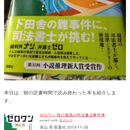
本日は、朝の読書時間で読み終わった本を紹介しま
す。
ゼロワン 陸の孤島の司法書士事件簿
posted with
ヨメレバ
深山 亮 双葉社 2013-11-20