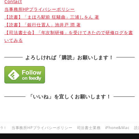
Contact
当事務所HPプライバシーポリシー
【読書】「まほろ駅前 狂騒曲」三浦しをん 著
【読書】「銀行仕置人」池井戸 潤 著
【司法書士会】「年次制研修」を受けてきたので研修ログを書
いてみる
よろしければ「購読」お願いします！
「いいね」を宜しくお願いします！
ﾁﾗ！
当事務所HPプライバシーポリシー
司法書士業務
iPhone&Mac
読