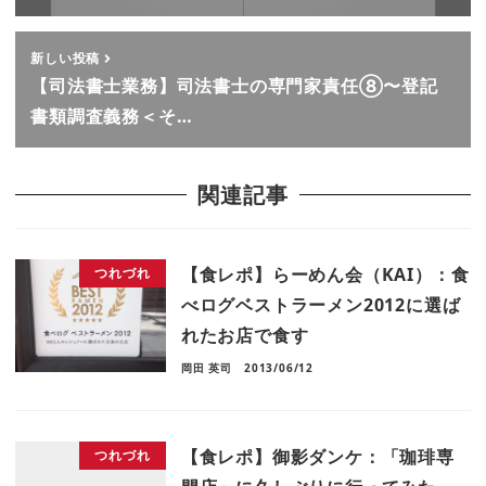
新しい投稿
【司法書士業務】司法書士の専門家責任⑧〜登記
書類調査義務＜そ…
関連記事
【食レポ】らーめん会（KAI）：食
つれづれ
べログベストラーメン2012に選ば
れたお店で食す
岡田 英司
2013/06/12
【食レポ】御影ダンケ：「珈琲専
つれづれ