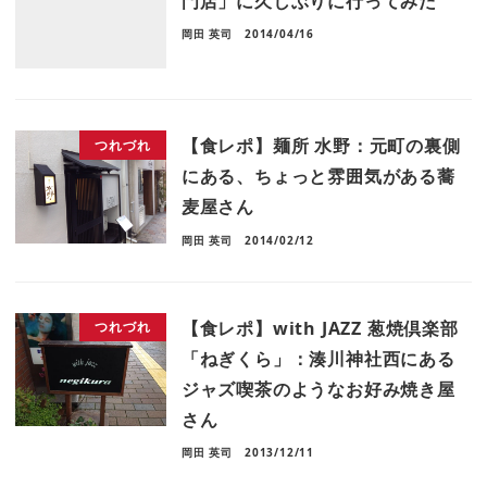
門店」に久しぶりに行ってみた
岡田 英司
2014/04/16
【食レポ】麺所 水野：元町の裏側
つれづれ
にある、ちょっと雰囲気がある蕎
麦屋さん
岡田 英司
2014/02/12
【食レポ】with JAZZ 葱焼倶楽部
つれづれ
「ねぎくら」：湊川神社西にある
ジャズ喫茶のようなお好み焼き屋
さん
岡田 英司
2013/12/11