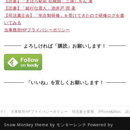
【読書】「まほろ駅前 狂騒曲」三浦しをん 著
【読書】「銀行仕置人」池井戸 潤 著
【司法書士会】「年次制研修」を受けてきたので研修ログを書
いてみる
当事務所HPプライバシーポリシー
よろしければ「購読」お願いします！
「いいね」を宜しくお願いします！
ﾁﾗ！
当事務所HPプライバシーポリシー
司法書士業務
iPhone&Mac
読
Snow Monkey theme by
モンキーレンチ
Powered by