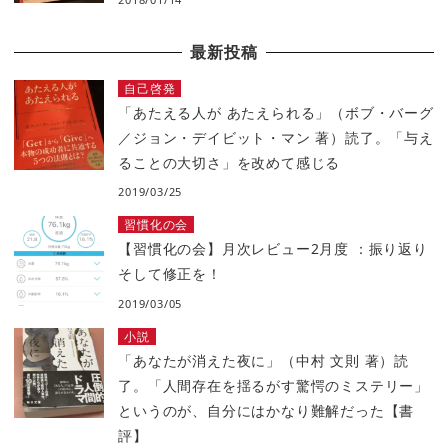
最新投稿
自己啓発
「あたえる人が あたえられる」（ボブ・バーグ
／ジョン・デイビット・マン 著）読了。「与え
ることの大切さ」を改めて感じる
2019/03/25
習慣化の会
【習慣化の会】月次レビュー2月度 ：振り返り
そして修正を！
2019/03/05
小説
「あなたが消えた夜に」（中村 文則 著）読
了。「人間存在を揺るがす驚愕のミステリー」
というのが、自分にはかなり難解だった【書
評】