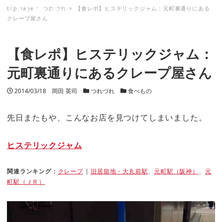
top page
つれづれ
【食レポ】ヒステリックジャム：元町裏通りにある
ミナトノキズナ
クレープ屋さん
【食レポ】ヒステリックジャム：
元町裏通りにあるクレープ屋さん
投稿日
2014/03/18
著者
岡田 英司
カテゴリー
つれづれ
カテゴリー
食べもの
先日またもや、こんなお店を見つけてしまいました。
ヒステリックジャム
関連ランキング：
クレープ
|
旧居留地・大丸前駅
、
元町駅（阪神）
、
元
町駅（ＪＲ）