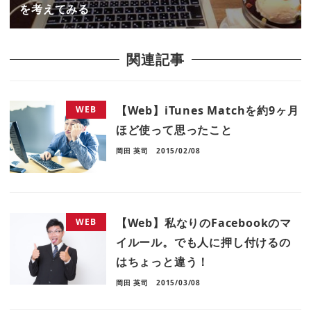
を考えてみる
関連記事
【Web】iTunes Matchを約9ヶ月
WEB
ほど使って思ったこと
岡田 英司
2015/02/08
【Web】私なりのFacebookのマ
WEB
イルール。でも人に押し付けるの
はちょっと違う！
岡田 英司
2015/03/08