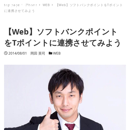
top page
iPhone
WEB
【Web】ソフトバンクポイントをTポイント
ミナトノキズナ
に連携させてみよう
【Web】ソフトバンクポイント
をTポイントに連携させてみよう
投稿日
2014/08/01
著者
岡田 英司
カテゴリー
WEB