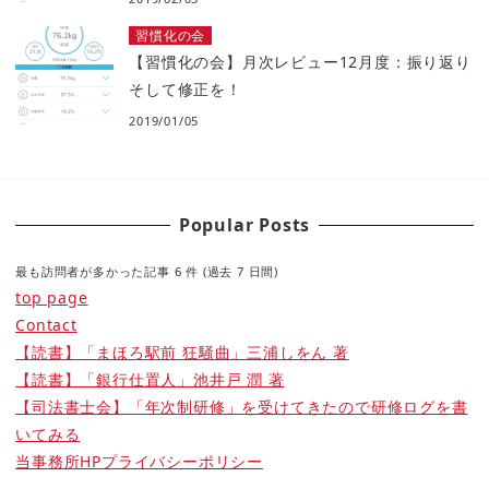
習慣化の会
【習慣化の会】月次レビュー12月度：振り返り
そして修正を！
2019/01/05
Popular Posts
最も訪問者が多かった記事 6 件 (過去 7 日間)
top page
Contact
【読書】「まほろ駅前 狂騒曲」三浦しをん 著
【読書】「銀行仕置人」池井戸 潤 著
【司法書士会】「年次制研修」を受けてきたので研修ログを書
いてみる
当事務所HPプライバシーポリシー