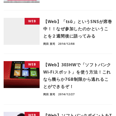
【Web】「tsū」というSNSが席巻
WEB
中！！なぜ参加したのかというこ
とを２週間後に語ってみる
岡田 英司
2014/12/08
【Web】303HWで「ソフトバンク
WEB
Wi-Fiスポット」を使う方法！これ
なら幾らか7GB制限から逃れるこ
とができるぞ！
岡田 英司
2014/12/27
【Web】ソフトバンクポイントをT
WEB