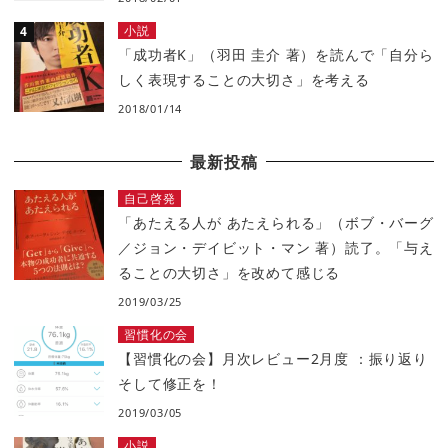
小説
「成功者K」（羽田 圭介 著）を読んで「自分ら
しく表現することの大切さ」を考える
2018/01/14
最新投稿
自己啓発
「あたえる人が あたえられる」（ボブ・バーグ
／ジョン・デイビット・マン 著）読了。「与え
ることの大切さ」を改めて感じる
2019/03/25
習慣化の会
【習慣化の会】月次レビュー2月度 ：振り返り
そして修正を！
2019/03/05
小説