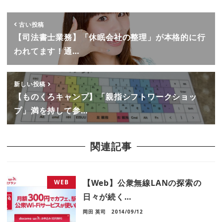
古い投稿
【司法書士業務】「休眠会社の整理」が本格的に行
われてます！通…
新しい投稿
【ものくろキャンプ】「親指シフトワークショッ
プ」満を持して参…
関連記事
【Web】公衆無線LANの探索の
WEB
日々が続く…
岡田 英司
2014/09/12