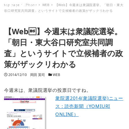
top page
iPhone
WEB
【Web】今週末は衆議院選挙。「朝日・東大
ミナトノキズナ
谷口研究室共同調査」というサイトで立候補者の政策がザックリわかる
【Web】今週末は衆議院選挙。
「朝日・東大谷口研究室共同調
査」というサイトで立候補者の政
策がザックリわかる
投稿日
2014/12/10
著者
岡田 英司
カテゴリー
WEB
今週末は、衆議院選挙の投票日ですね。
衆院選2014(衆議院選挙)ニュー
ス : 読売新聞（YOMIURI
ONLINE）