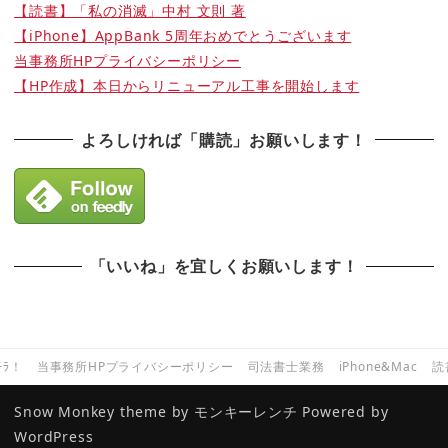
【読書】「私の消滅」中村 文則 著
【iPhone】AppBank 5周年おめでとうございます
当事務所HPプライバシーポリシー
【HP作成】本日からリニューアル工事を開始します
よろしければ「購読」お願いします！
「いいね」を宜しくお願いします！
ﾁﾗ！
当事務所HPプライバシーポリシー
司法書士業務
iPhone&Mac
読
Snow Monkey theme by
モンキーレンチ
Powered by
WordPress