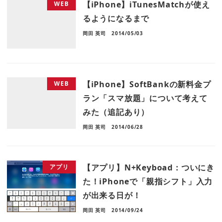
【iPhone】iTunesMatchが使え
WEB
るようになるまで
岡田 英司
2014/05/03
【iPhone】SoftBankの新料金プ
WEB
ラン「スマ放題」について考えて
みた（追記あり）
岡田 英司
2014/06/28
【アプリ】N+Keyboad：ついにき
アプリ
た！iPhoneで「親指シフト」入力
が出来る日が！
岡田 英司
2014/09/24