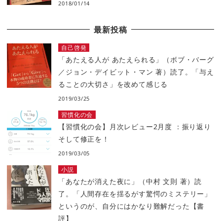
2018/01/14
最新投稿
自己啓発
「あたえる人が あたえられる」（ボブ・バーグ
／ジョン・デイビット・マン 著）読了。「与え
ることの大切さ」を改めて感じる
2019/03/25
習慣化の会
【習慣化の会】月次レビュー2月度 ：振り返り
そして修正を！
2019/03/05
小説
「あなたが消えた夜に」（中村 文則 著）読
了。「人間存在を揺るがす驚愕のミステリー」
というのが、自分にはかなり難解だった【書
評】