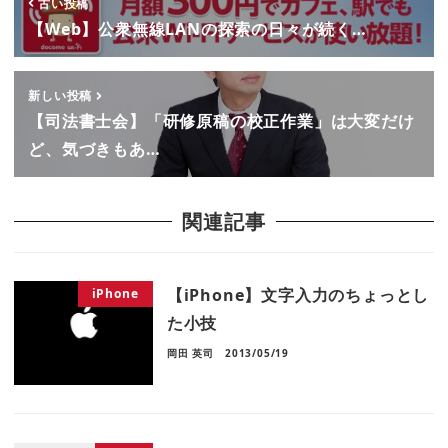
古い投稿
【Web】公衆無線LANの探索の日々が続く…
新しい投稿
【司法書士会】「研修原稿の校正作業」は大変だけ
ど、気づきもあ…
関連記事
【iPhone】文字入力のちょっとし
iPhone
た小技
岡田 英司
2013/05/19