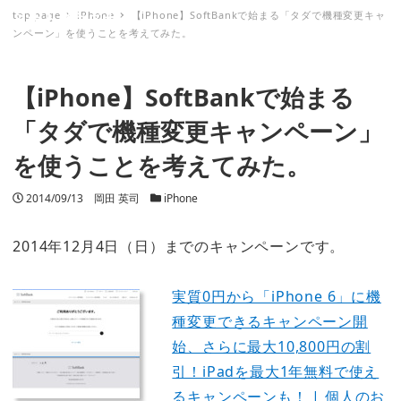
top page
iPhone
【iPhone】SoftBankで始まる「タダで機種変更キャ
ミナトノキズナ
ンペーン」を使うことを考えてみた。
【iPhone】SoftBankで始まる
「タダで機種変更キャンペーン」
を使うことを考えてみた。
投稿日
2014/09/13
著者
岡田 英司
カテゴリー
iPhone
2014年12月4日（日）までのキャンペーンです。
実質0円から「iPhone 6」に機
種変更できるキャンペーン開
始、さらに最大10,800円の割
引！iPadを最大1年無料で使え
るキャンペーンも！ | 個人のお