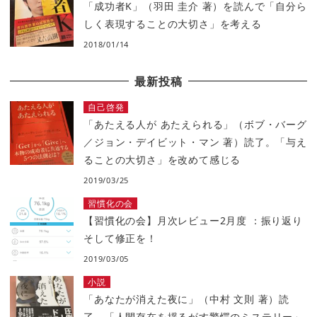
「成功者K」（羽田 圭介 著）を読んで「自分ら
しく表現することの大切さ」を考える
2018/01/14
最新投稿
自己啓発
「あたえる人が あたえられる」（ボブ・バーグ
／ジョン・デイビット・マン 著）読了。「与え
ることの大切さ」を改めて感じる
2019/03/25
習慣化の会
【習慣化の会】月次レビュー2月度 ：振り返り
そして修正を！
2019/03/05
小説
「あなたが消えた夜に」（中村 文則 著）読
了。「人間存在を揺るがす驚愕のミステリー」