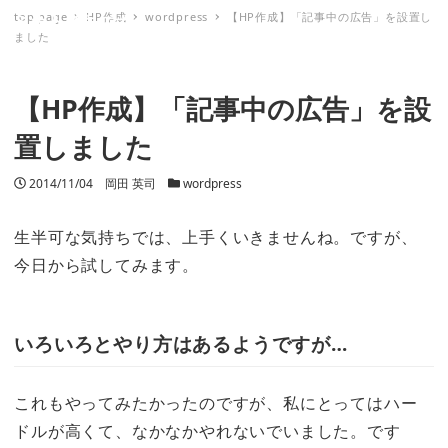
top page
HP作成
wordpress
【HP作成】「記事中の広告」を設置し
ミナトノキズナ
ました
【HP作成】「記事中の広告」を設
置しました
投稿日
2014/11/04
著者
岡田 英司
カテゴリー
wordpress
生半可な気持ちでは、上手くいきませんね。ですが、
今日から試してみます。
いろいろとやり方はあるようですが…
これもやってみたかったのですが、私にとってはハー
ドルが高くて、なかなかやれないでいました。です