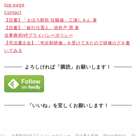
top page
Contact
【読書】「まほろ駅前 狂騒曲」三浦しをん 著
【読書】「銀行仕置人」池井戸 潤 著
当事務所HPプライバシーポリシー
【司法書士会】「年次制研修」を受けてきたので研修ログを書
いてみる
よろしければ「購読」お願いします！
「いいね」を宜しくお願いします！
ﾁﾗ！
当事務所HPプライバシーポリシー
司法書士業務
iPhone&Mac
読