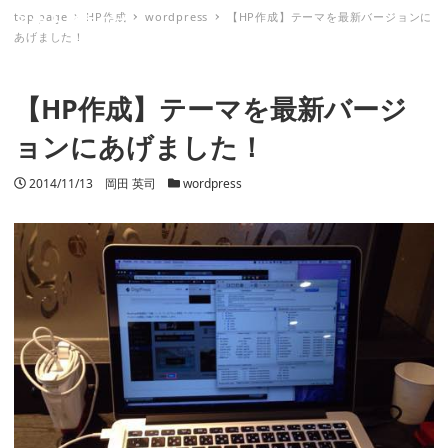
top page
HP作成
wordpress
【HP作成】テーマを最新バージョンに
ミナトノキズナ
あげました！
【HP作成】テーマを最新バージ
ョンにあげました！
投稿日
2014/11/13
著者
岡田 英司
カテゴリー
wordpress