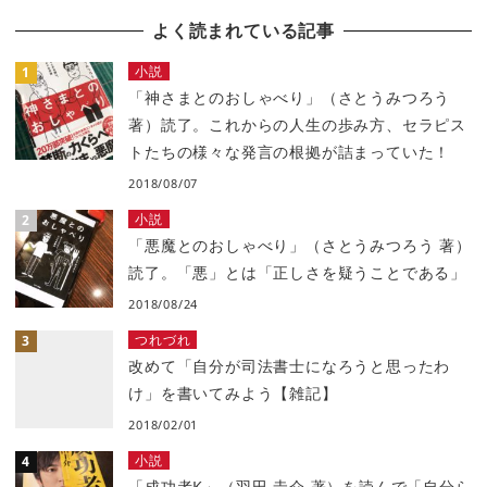
よく読まれている記事
小説
「神さまとのおしゃべり」（さとうみつろう
著）読了。これからの人生の歩み方、セラピス
トたちの様々な発言の根拠が詰まっていた！
2018/08/07
小説
「悪魔とのおしゃべり」（さとうみつろう 著）
読了。「悪」とは「正しさを疑うことである」
2018/08/24
つれづれ
改めて「自分が司法書士になろうと思ったわ
け」を書いてみよう【雑記】
2018/02/01
小説
「成功者K」（羽田 圭介 著）を読んで「自分ら