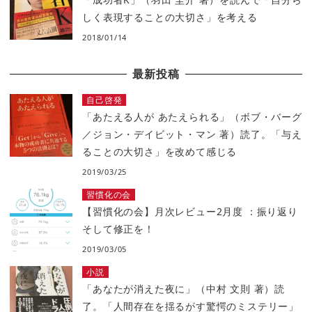
しく表現することの大切さ」を考える
2018/01/14
最新投稿
自己啓発
「あたえる人が あたえられる」（ボブ・バーグ
／ジョン・デイビット・マン 著）読了。「与え
ることの大切さ」を改めて感じる
2019/03/25
習慣化の会
【習慣化の会】月次レビュー2月度 ：振り返り
そして修正を！
2019/03/05
小説
「あなたが消えた夜に」（中村 文則 著）読
了。「人間存在を揺るがす驚愕のミステリー」