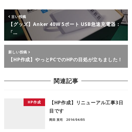
古い投稿
【グッズ】Anker 40W 5ポート USB急速充電器：
「…
新しい投稿
【HP作成】やっとPCでのHPの目処が立ちました！
関連記事
【HP作成】リニューアル工事3日
HP作成
目です
岡田 英司
2014/04/05