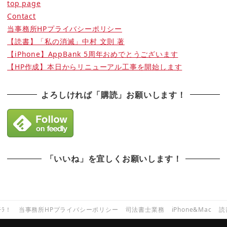
top page
Contact
当事務所HPプライバシーポリシー
【読書】「私の消滅」中村 文則 著
【iPhone】AppBank 5周年おめでとうございます
【HP作成】本日からリニューアル工事を開始します
よろしければ「購読」お願いします！
「いいね」を宜しくお願いします！
ﾁﾗ！
当事務所HPプライバシーポリシー
司法書士業務
iPhone&Mac
読