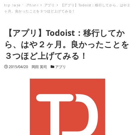
top page
iPhone
アプリ
【アプリ】Todoist：移行してから、はや２
ミナトノキズナ
ヶ月。良かったことを３つほど上げてみる！
【アプリ】Todoist：移行してか
ら、はや２ヶ月。良かったことを
３つほど上げてみる！
投稿日
2015/04/20
著者
岡田 英司
カテゴリー
アプリ