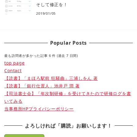
そして修正を！
2019/01/05
Popular Posts
最も訪問者が多かった記事 6 件 (過去 7 日間)
top page
Contact
【読書】「まほろ駅前 狂騒曲」三浦しをん 著
【読書】「銀行仕置人」池井戸 潤 著
【司法書士会】「年次制研修」を受けてきたので研修ログを書
いてみる
当事務所HPプライバシーポリシー
よろしければ「購読」お願いします！