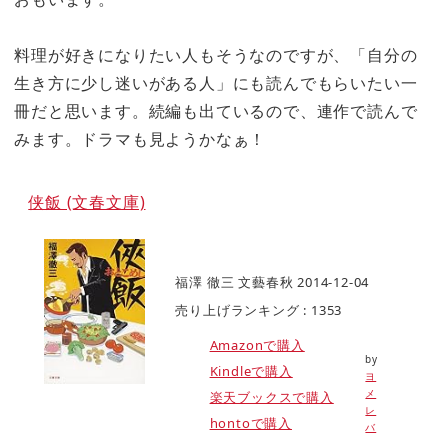
料理が好きになりたい人もそうなのですが、「自分の
生き方に少し迷いがある人」にも読んでもらいたい
一
冊だと思います。続編も出ているので、連作で読んで
みます。ドラマも見ようかなぁ！
侠飯 (文春文庫)
福澤 徹三 文藝春秋 2014-12-04
売り上げランキング : 1353
Amazonで購入
by
Kindleで購入
ヨ
メ
楽天ブックスで購入
レ
hontoで購入
バ