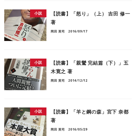
【読書】「怒り」（上） 吉田 修一
小説
著
岡田 英司
2016/09/17
【読書】「親鸞 完結篇（下）」五
小説
木寛之 著
岡田 英司
2014/12/12
【読書】「羊と鋼の森」宮下 奈都
小説
著
岡田 英司
2016/05/29