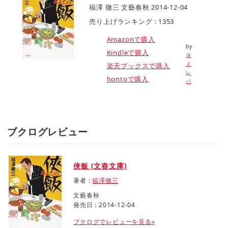
福澤 徹三 文藝春秋 2014-12-04
売り上げランキング : 1353
Amazonで購入
by
Kindleで購入
ヨ
メ
楽天ブックスで購入
レ
hontoで購入
バ
ブクログレビュー
侠飯 (文春文庫)
著者 :
福澤徹三
文藝春秋
発売日 : 2014-12-04
ブクログでレビューを見る»