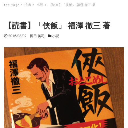
top page
読書
小説
【読書】「侠飯」 福澤 徹三 著
ミナトノキズナ
【読書】「侠飯」 福澤 徹三 著
投稿日
2016/08/02
著者
岡田 英司
カテゴリー
小説