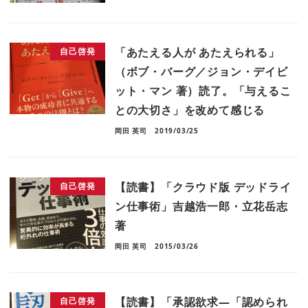
「あたえる人が あたえられる」
自己啓発
（ボブ・バーグ／ジョン・デイビ
ット・マン 著）読了。「与えるこ
との大切さ」を改めて感じる
岡田 英司
2019/03/25
【読書】「クラウド版 デッドライ
自己啓発
ン仕事術」吉越浩一郎・立花岳志
著
岡田 英司
2015/03/26
【読書】「承認欲求―「認められ
自己啓発