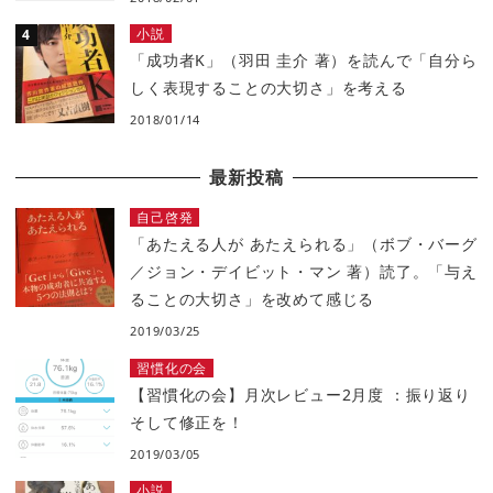
小説
「成功者K」（羽田 圭介 著）を読んで「自分ら
しく表現することの大切さ」を考える
2018/01/14
最新投稿
自己啓発
「あたえる人が あたえられる」（ボブ・バーグ
／ジョン・デイビット・マン 著）読了。「与え
ることの大切さ」を改めて感じる
2019/03/25
習慣化の会
【習慣化の会】月次レビュー2月度 ：振り返り
そして修正を！
2019/03/05
小説