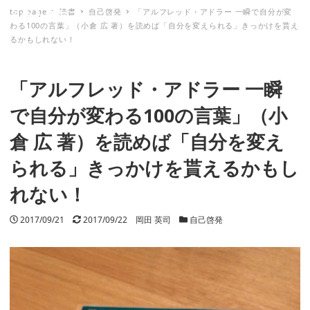
top page
読書
自己啓発
「アルフレッド・アドラー 一瞬で自分が変
ミナトノキズナ
わる100の言葉」（小倉 広 著）を読めば「自分を変えられる」きっかけを貰え
るかもしれない！
「アルフレッド・アドラー 一瞬
で自分が変わる100の言葉」（小
倉 広 著）を読めば「自分を変え
られる」きっかけを貰えるかもし
れない！
投稿日
2017/09/21
更新日
2017/09/22
著者
岡田 英司
カテゴリー
自己啓発