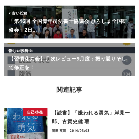
古い投稿
「第46回 全国青年司法書士協議会 ひろしま全国研
修会」2日…
新しい投稿
【習慣化の会】月次レビュー9月度：振り返りそし
て修正を！
関連記事
【読書】「嫌われる勇気」岸見一
自己啓発
郎、古賀史健 著
岡田 英司
2014/03/03