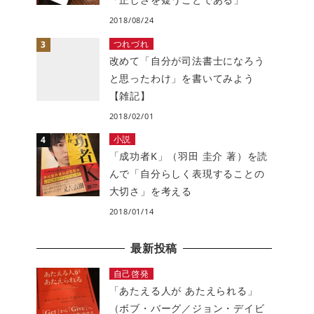
2018/08/24
つれづれ
改めて「自分が司法書士になろう
と思ったわけ」を書いてみよう
【雑記】
2018/02/01
小説
「成功者K」（羽田 圭介 著）を読
んで「自分らしく表現することの
大切さ」を考える
2018/01/14
最新投稿
自己啓発
「あたえる人が あたえられる」
（ボブ・バーグ／ジョン・デイビ