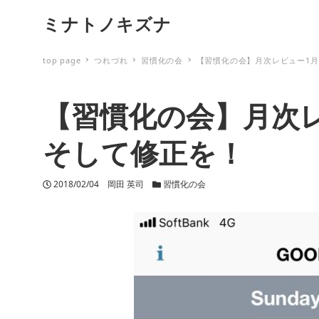
ミナトノキズナ
top page
つれづれ
習慣化の会
【習慣化の会】月次レビュー1
【習慣化の会】月次
そして修正を！
投稿日
2018/02/04
著者
岡田 英司
カテゴリー
習慣化の会