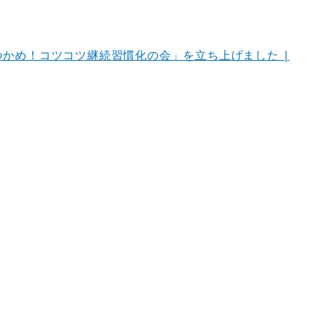
夢をつかめ！コツコツ継続習慣化の会」を立ち上げました |