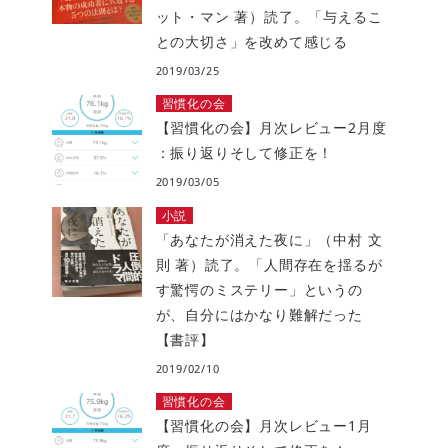
ット・マン 著）読了。「与えるこ
との大切さ」を改めて感じる
2019/03/25
習慣化の会
【習慣化の会】月次レビュー2月度
：振り返りそして修正を！
2019/03/05
小説
「あなたが消えた夜に」（中村 文
則 著）読了。「人間存在を揺るが
す驚愕のミステリー」というの
が、自分にはかなり難解だった
【書評】
2019/02/10
習慣化の会
【習慣化の会】月次レビュー1月