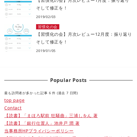
【習慣化の会】月次レビュー1月度：振り返り
そして修正を！
2019/02/03
習慣化の会
【習慣化の会】月次レビュー12月度：振り返り
そして修正を！
2019/01/05
Popular Posts
最も訪問者が多かった記事 6 件 (過去 7 日間)
top page
Contact
【読書】「まほろ駅前 狂騒曲」三浦しをん 著
【読書】「銀行仕置人」池井戸 潤 著
当事務所HPプライバシーポリシー