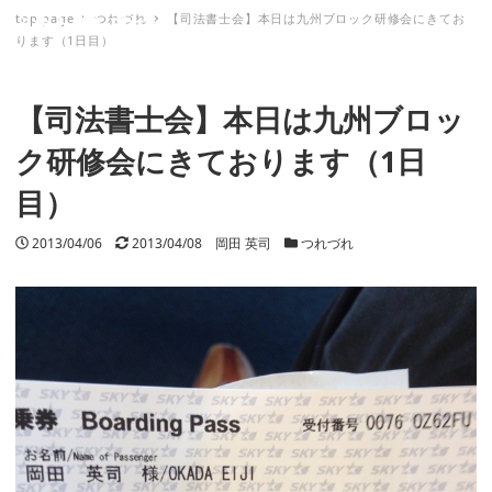
top page
つれづれ
【司法書士会】本日は九州ブロック研修会にきてお
ミナトノキズナ
ります（1日目）
【司法書士会】本日は九州ブロッ
ク研修会にきております（1日
目）
投稿日
2013/04/06
更新日
2013/04/08
著者
岡田 英司
カテゴリー
つれづれ