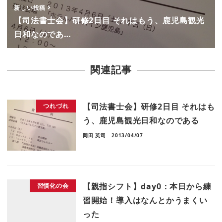
新しい投稿
【司法書士会】研修2日目 それはもう、鹿児島観光
日和なのであ…
関連記事
【司法書士会】研修2日目 それはも
つれづれ
う、鹿児島観光日和なのである
岡田 英司
2013/04/07
【親指シフト】day0：本日から練
習慣化の会
習開始！導入はなんとかうまくい
った