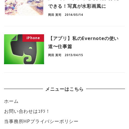
できる！写真が水彩画風に
岡田 英司
2014/05/14
【アプリ】私のEvernoteの使い
iPhone
道〜仕事篇
岡田 英司
2013/04/15
メニューはこちら
ホーム
お問い合わせはｺﾁﾗ！
当事務所HPプライバシーポリシー