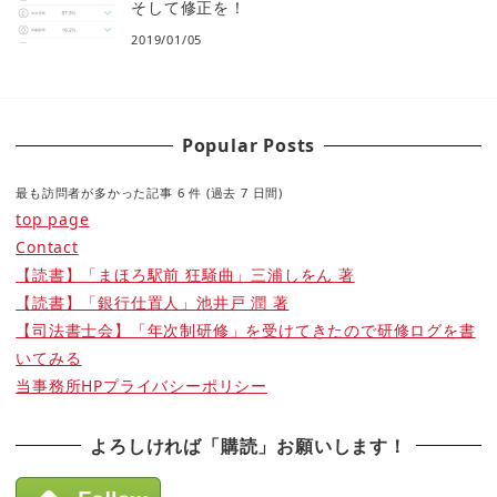
そして修正を！
2019/01/05
Popular Posts
最も訪問者が多かった記事 6 件 (過去 7 日間)
top page
Contact
【読書】「まほろ駅前 狂騒曲」三浦しをん 著
【読書】「銀行仕置人」池井戸 潤 著
【司法書士会】「年次制研修」を受けてきたので研修ログを書
いてみる
当事務所HPプライバシーポリシー
よろしければ「購読」お願いします！