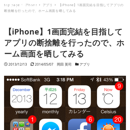
top page
iPhone
アプリ
【iPhone】1画面完結を目指してアプリの
ミナトノキズナ
断捨離を行ったので、ホーム画面を晒してみる
【iPhone】1画面完結を目指して
アプリの断捨離を行ったので、ホ
ーム画面を晒してみる
投稿日
2013/12/13
更新日
2014/05/07
著者
岡田 英司
カテゴリー
アプリ