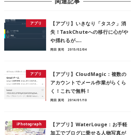
関連記事
【アプリ】いきなり「タスク」消
アプリ
失！TaskChuteへの移行に心がや
や揺れるが….
岡田 英司
2015/02/04
【アプリ】CloudMagic：複数の
アプリ
アカウントでメール作業がらくら
く！これで無料！
岡田 英司
2014/01/10
【アプリ】WaterLouge：お手軽
iPhotograph
加工でブログに乗せる人物写真が