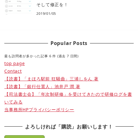
そして修正を！
2019/01/05
Popular Posts
最も訪問者が多かった記事 6 件 (過去 7 日間)
top page
Contact
【読書】「まほろ駅前 狂騒曲」三浦しをん 著
【読書】「銀行仕置人」池井戸 潤 著
【司法書士会】「年次制研修」を受けてきたので研修ログを書
いてみる
当事務所HPプライバシーポリシー
よろしければ「購読」お願いします！