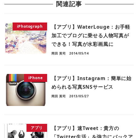
関連記事
【アプリ】WaterLouge：お手軽
iPhotograph
加工でブログに乗せる人物写真が
できる！写真が水彩画風に
岡田 英司
2014/05/14
【アプリ】Instagram：簡単に始
iPhone
められる写真SNSサービス
岡田 英司
2013/05/27
【アプリ】速Tweet：貴方の
アプリ
「Twitter生活」を強力にバックア