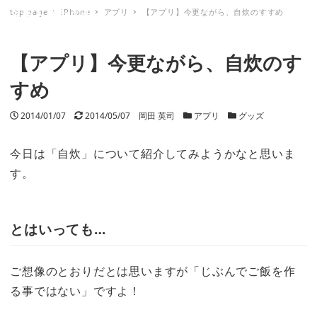
top page
iPhone
アプリ
【アプリ】今更ながら、自炊のすすめ
ミナトノキズナ
【アプリ】今更ながら、自炊のす
すめ
投稿日
2014/01/07
更新日
2014/05/07
著者
岡田 英司
カテゴリー
アプリ
カテゴリー
グッズ
今日は「自炊」について紹介してみようかなと思いま
す。
とはいっても…
ご想像のとおりだとは思いますが「じぶんでご飯を作
る事ではない」ですよ！