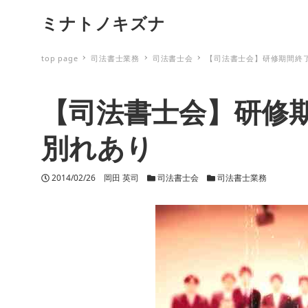
ミナトノキズナ
top page
司法書士業務
司法書士会
【司法書士会】研修期間終
【司法書士会】研修
別れあり
投稿日
2014/02/26
著者
岡田 英司
カテゴリー
司法書士会
カテゴリー
司法書士業務