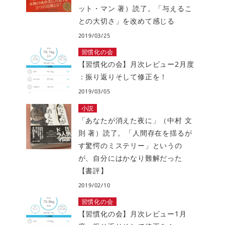
ット・マン 著）読了。「与えるこ
との大切さ」を改めて感じる
2019/03/25
習慣化の会
【習慣化の会】月次レビュー2月度
：振り返りそして修正を！
2019/03/05
小説
「あなたが消えた夜に」（中村 文
則 著）読了。「人間存在を揺るが
す驚愕のミステリー」というの
が、自分にはかなり難解だった
【書評】
2019/02/10
習慣化の会
【習慣化の会】月次レビュー1月