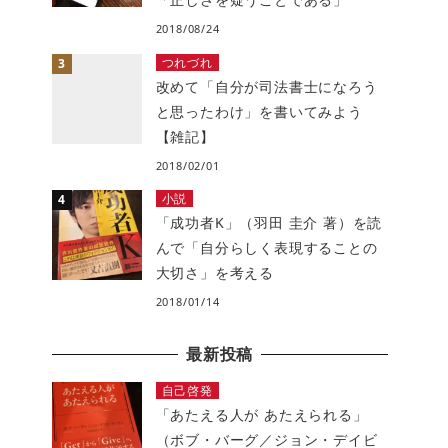
2018/08/24
つれづれ
改めて「自分が司法書士になろう
と思ったわけ」を書いてみよう
【雑記】
2018/02/01
小説
「成功者K」（羽田 圭介 著）を読
んで「自分らしく表現することの
大切さ」を考える
2018/01/14
最新投稿
自己啓発
「あたえる人が あたえられる」
（ボブ・バーグ／ジョン・デイビ