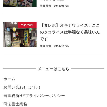
岡田 英司
2014/06/05
【食レポ】オキナワライス：ここ
つれづれ
のタコライスは半端なく美味いん
です
岡田 英司
2013/11/06
メニューはこちら
ホーム
お問い合わせはｺﾁﾗ！
当事務所HPプライバシーポリシー
司法書士業務