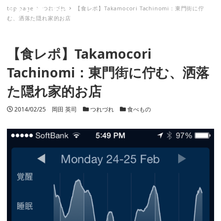
top page
つれづれ
【食レポ】Takamocori Tachinomi：東門街に佇
ミナトノキズナ
む、洒落た隠れ家的お店
【食レポ】Takamocori
Tachinomi：東門街に佇む、洒落
た隠れ家的お店
投稿日
2014/02/25
著者
岡田 英司
カテゴリー
つれづれ
カテゴリー
食べもの