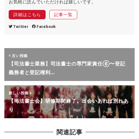
お気軽に読んでいただければ嬉しいです。
詳細はこちら
記事一覧
Twitter
Facebook
古い投稿
【司法書士業務】司法書士の専門家責任⑥〜登記
義務者と登記権利…
新しい投稿
【司法書士会】研修期間終了。出会いあれば別れあ
り
関連記事