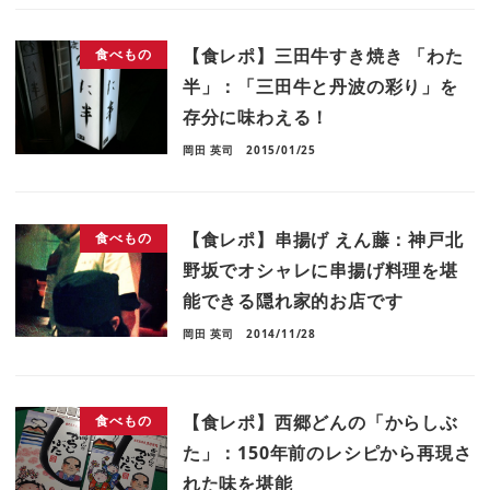
【食レポ】三田牛すき焼き 「わた
食べもの
半」：「三田牛と丹波の彩り」を
存分に味わえる！
岡田 英司
2015/01/25
【食レポ】串揚げ えん藤：神戸北
食べもの
野坂でオシャレに串揚げ料理を堪
能できる隠れ家的お店です
岡田 英司
2014/11/28
【食レポ】西郷どんの「からしぶ
食べもの
た」：150年前のレシピから再現さ
れた味を堪能