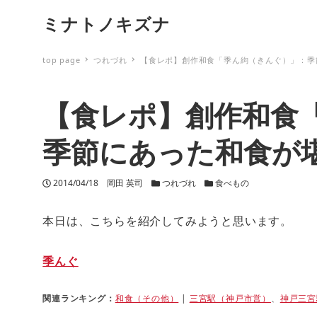
ミナトノキズナ
top page
つれづれ
【食レポ】創作和食「季ん絇（きんぐ）」：季
【食レポ】創作和食
季節にあった和食が
投稿日
2014/04/18
著者
岡田 英司
カテゴリー
つれづれ
カテゴリー
食べもの
本日は、こちらを紹介してみようと思います。
季んぐ
関連ランキング：
和食（その他）
|
三宮駅（神戸市営）
、
神戸三宮