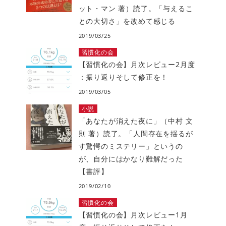
ット・マン 著）読了。「与えるこ
との大切さ」を改めて感じる
2019/03/25
習慣化の会
【習慣化の会】月次レビュー2月度
：振り返りそして修正を！
2019/03/05
小説
「あなたが消えた夜に」（中村 文
則 著）読了。「人間存在を揺るが
す驚愕のミステリー」というの
が、自分にはかなり難解だった
【書評】
2019/02/10
習慣化の会
【習慣化の会】月次レビュー1月