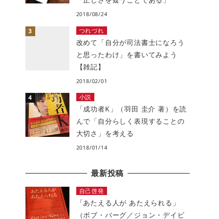
2018/08/24
つれづれ
改めて「自分が司法書士になろう
と思ったわけ」を書いてみよう
【雑記】
2018/02/01
小説
「成功者K」（羽田 圭介 著）を読
んで「自分らしく表現することの
大切さ」を考える
2018/01/14
最新投稿
自己啓発
「あたえる人が あたえられる」
（ボブ・バーグ／ジョン・デイビ