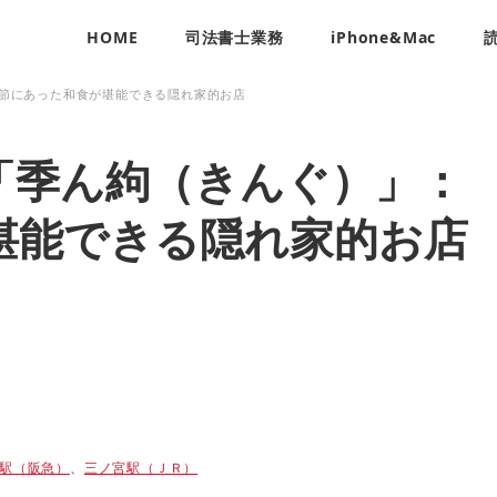
HOME
司法書士業務
iPhone&Mac
節にあった和食が堪能できる隠れ家的お店
「季ん絇（きんぐ）」：
堪能できる隠れ家的お店
駅（阪急）
、
三ノ宮駅（ＪＲ）