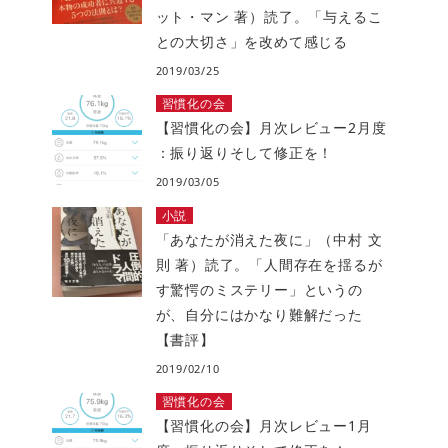
ット・マン 著）読了。「与えるこ
との大切さ」を改めて感じる
2019/03/25
習慣化の会
【習慣化の会】月次レビュー2月度
：振り返りそして修正を！
2019/03/05
小説
「あなたが消えた夜に」（中村 文
則 著）読了。「人間存在を揺るが
す驚愕のミステリー」というの
が、自分にはかなり難解だった
【書評】
2019/02/10
習慣化の会
【習慣化の会】月次レビュー1月