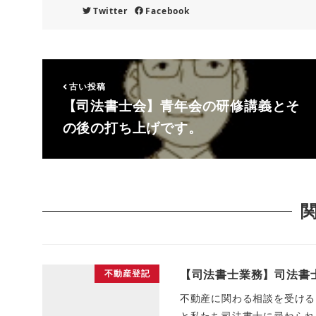
Twitter
Facebook
古い投稿
【司法書士会】青年会の研修講義とそ
の後の打ち上げです。
【司法書士業務】司法書
不動産登記
不動産に関わる相談を受ける
と私たち司法書士に尋ねられ