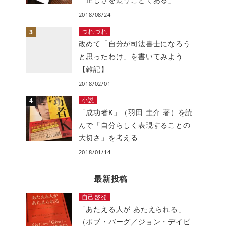
2018/08/24
つれづれ
改めて「自分が司法書士になろう
と思ったわけ」を書いてみよう
【雑記】
2018/02/01
小説
「成功者K」（羽田 圭介 著）を読
んで「自分らしく表現することの
大切さ」を考える
2018/01/14
最新投稿
自己啓発
「あたえる人が あたえられる」
（ボブ・バーグ／ジョン・デイビ