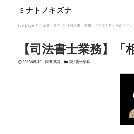
ミナトノキズナ
top page
司法書士業務
【司法書士業務】「相談無料」を謳うこと
【司法書士業務】「
投稿日
2013/05/10
著者
岡田 英司
カテゴリー
司法書士業務