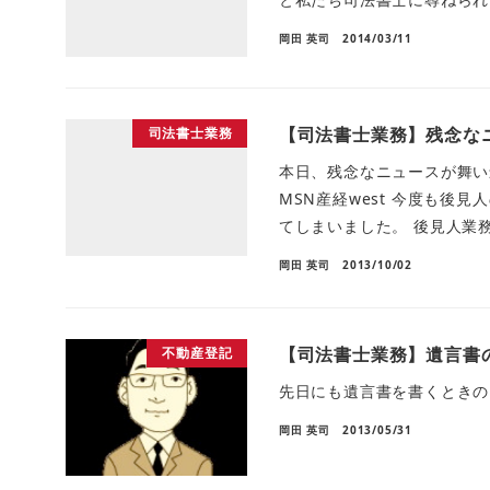
岡田 英司
2014/03/11
【司法書士業務】残念な
司法書士業務
本日、残念なニュースが舞い
MSN産経west 今度も
てしまいました。 後見人業務
岡田 英司
2013/10/02
【司法書士業務】遺言書
不動産登記
先日にも遺言書を書くときの
岡田 英司
2013/05/31