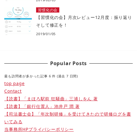
習慣化の会
【習慣化の会】月次レビュー12月度：振り返り
そして修正を！
2019/01/05
Popular Posts
最も訪問者が多かった記事 6 件 (過去 7 日間)
top page
Contact
【読書】「まほろ駅前 狂騒曲」三浦しをん 著
【読書】「銀行仕置人」池井戸 潤 著
【司法書士会】「年次制研修」を受けてきたので研修ログを書
いてみる
当事務所HPプライバシーポリシー