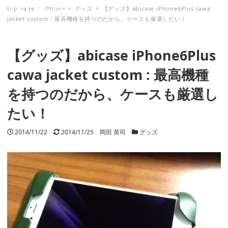
top page
iPhone
グッズ
【グッズ】abicase iPhone6Plus cawa
ミナトノキズナ
jacket custom : 最高機種を持つのだから、ケースも厳選したい！
【グッズ】abicase iPhone6Plus
cawa jacket custom : 最高機種
を持つのだから、ケースも厳選し
たい！
投稿日
2014/11/22
更新日
2014/11/25
著者
岡田 英司
カテゴリー
グッズ