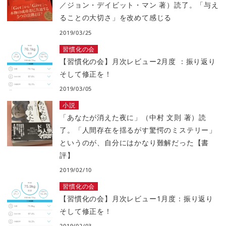
／ジョン・デイビット・マン 著）読了。「与え
ることの大切さ」を改めて感じる
2019/03/25
習慣化の会
【習慣化の会】月次レビュー2月度 ：振り返り
そして修正を！
2019/03/05
小説
「あなたが消えた夜に」（中村 文則 著）読
了。「人間存在を揺るがす驚愕のミステリー」
というのが、自分にはかなり難解だった【書
評】
2019/02/10
習慣化の会
【習慣化の会】月次レビュー1月度：振り返り
そして修正を！
2019/02/03