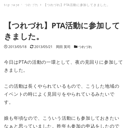
top page
つれづれ
【つれづれ】PTA活動に参加してきました。
ミナトノキズナ
【つれづれ】PTA活動に参加して
きました。
投稿日
2013/05/18
更新日
2013/05/21
著者
岡田 英司
カテゴリー
つれづれ
今日はPTAの活動の一環として、夜の見回りに参加して
きました。
この活動は長くやられているもので、こうした地域の
イベントの時によく見回りをやられているみたいで
す。
娘も年頃なので、こういう活動にも参加しておきたい
なぁと思っていました。昨年も参加の申込をしたので