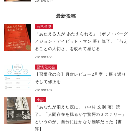
2018/01/14
最新投稿
自己啓発
「あたえる人が あたえられる」（ボブ・バーグ
／ジョン・デイビット・マン 著）読了。「与え
ることの大切さ」を改めて感じる
2019/03/25
習慣化の会
【習慣化の会】月次レビュー2月度 ：振り返り
そして修正を！
2019/03/05
小説
「あなたが消えた夜に」（中村 文則 著）読
了。「人間存在を揺るがす驚愕のミステリー」
というのが、自分にはかなり難解だった【書
評】