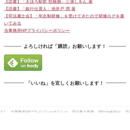
【読書】「まほろ駅前 狂騒曲」三浦しをん 著
【読書】「銀行仕置人」池井戸 潤 著
【司法書士会】「年次制研修」を受けてきたので研修ログを書
いてみる
当事務所HPプライバシーポリシー
よろしければ「購読」お願いします！
「いいね」を宜しくお願いします！
ﾁﾗ！
当事務所HPプライバシーポリシー
司法書士業務
iPhone&Mac
読
Snow Monkey theme by
モンキーレンチ
Powered by