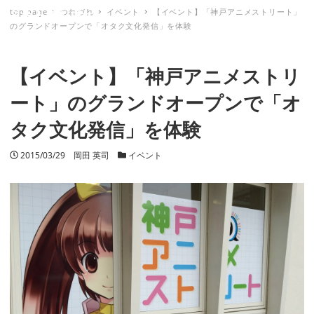
top page
つれづれ
イベント
【イベント】「神戸アニメストリート」
ミナトノキズナ
のグランドオープンで「オタク文化発信」を体験
【イベント】「神戸アニメストリ
ート」のグランドオープンで「オ
タク文化発信」を体験
投稿日
2015/03/29
著者
岡田 英司
カテゴリー
イベント