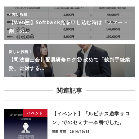
古い投稿
【Web】Softbank光を申し込む時は「スマート
割」の…
新しい投稿
【司法書士会】配属研修ログ⑫ 改めて「裁判手続業
務」に対する…
関連記事
【イベント】「ルピナス遊学サロ
イベント
ン」でのセミナー本番でした。
岡田 英司
2014/10/15