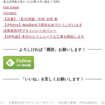
最も訪問者が多かった記事 6 件 (過去 7 日間)
top page
Contact
【読書】「私の消滅」中村 文則 著
【iPhone】AppBank 5周年おめでとうございます
当事務所HPプライバシーポリシー
【HP作成】本日からリニューアル工事を開始します
よろしければ「購読」お願いします！
「いいね」を宜しくお願いします！
ﾁﾗ！
当事務所HPプライバシーポリシー
司法書士業務
iPhone&Mac
読