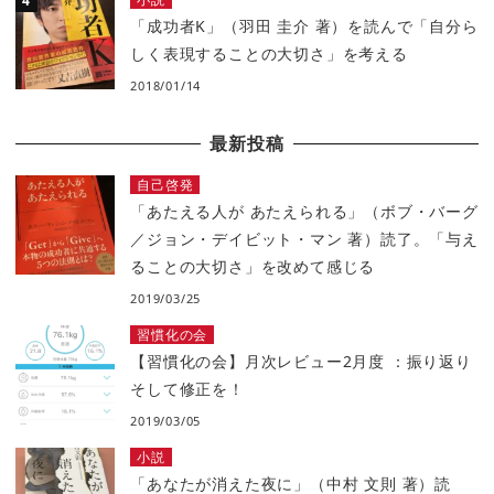
「成功者K」（羽田 圭介 著）を読んで「自分ら
しく表現することの大切さ」を考える
2018/01/14
最新投稿
自己啓発
「あたえる人が あたえられる」（ボブ・バーグ
／ジョン・デイビット・マン 著）読了。「与え
ることの大切さ」を改めて感じる
2019/03/25
習慣化の会
【習慣化の会】月次レビュー2月度 ：振り返り
そして修正を！
2019/03/05
小説
「あなたが消えた夜に」（中村 文則 著）読