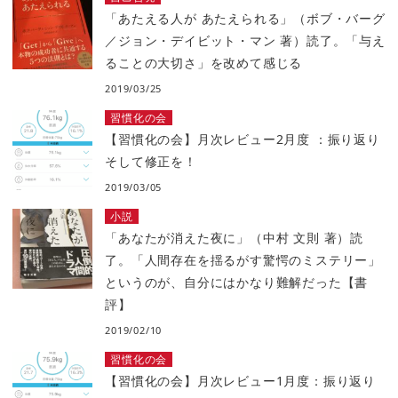
「あたえる人が あたえられる」（ボブ・バーグ
／ジョン・デイビット・マン 著）読了。「与え
ることの大切さ」を改めて感じる
2019/03/25
習慣化の会
【習慣化の会】月次レビュー2月度 ：振り返り
そして修正を！
2019/03/05
小説
「あなたが消えた夜に」（中村 文則 著）読
了。「人間存在を揺るがす驚愕のミステリー」
というのが、自分にはかなり難解だった【書
評】
2019/02/10
習慣化の会
【習慣化の会】月次レビュー1月度：振り返り