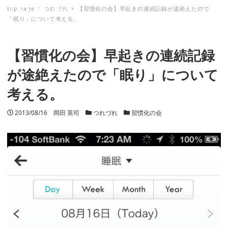
top page
つれづれ
【習慣化の会】早起きの連続記録が途絶えたので
ミナトノキズナ
「眠り」について考える。
【習慣化の会】早起きの連続記録
が途絶えたので「眠り」について
考える。
投稿日
2013/08/16
著者
岡田 英司
カテゴリー
つれづれ
カテゴリー
習慣化の会