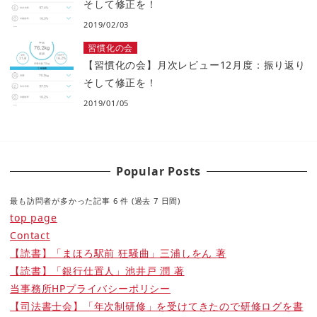
そして修正を！
2019/02/03
習慣化の会
【習慣化の会】月次レビュー12月度：振り返り
そして修正を！
2019/01/05
Popular Posts
最も訪問者が多かった記事 6 件 (過去 7 日間)
top page
Contact
【読書】「まほろ駅前 狂騒曲」三浦しをん 著
【読書】「銀行仕置人」池井戸 潤 著
当事務所HPプライバシーポリシー
【司法書士会】「年次制研修」を受けてきたので研修ログを書