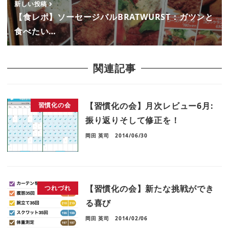
新しい投稿
【食レポ】ソーセージバルBRATWURST：ガツンと
食べたい…
関連記事
【習慣化の会】月次レビュー6月:
習慣化の会
振り返りそして修正を！
岡田 英司
2014/06/30
【習慣化の会】新たな挑戦ができ
つれづれ
る喜び
岡田 英司
2014/02/06