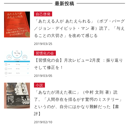
最新投稿
自己啓発
「あたえる人が あたえられる」（ボブ・バーグ
／ジョン・デイビット・マン 著）読了。「与え
ることの大切さ」を改めて感じる
2019/03/25
習慣化の会
【習慣化の会】月次レビュー2月度 ：振り返り
そして修正を！
2019/03/05
小説
「あなたが消えた夜に」（中村 文則 著）読
了。「人間存在を揺るがす驚愕のミステリー」
というのが、自分にはかなり難解だった【書
評】
2019/02/10