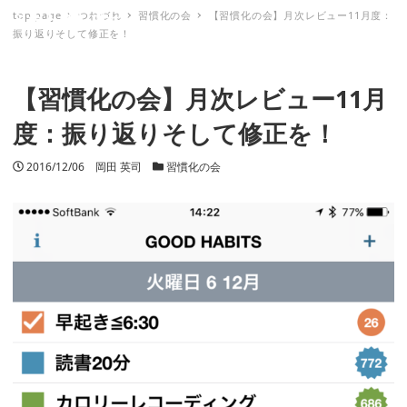
top page
つれづれ
習慣化の会
【習慣化の会】月次レビュー11月度：
ミナトノキズナ
振り返りそして修正を！
【習慣化の会】月次レビュー11月
度：振り返りそして修正を！
投稿日
2016/12/06
著者
岡田 英司
カテゴリー
習慣化の会