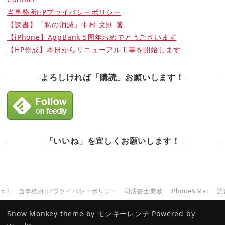
当事務所HPプライバシーポリシー
【読書】「私の消滅」中村 文則 著
【iPhone】AppBank 5周年おめでとうございます
【HP作成】本日からリニューアル工事を開始します
よろしければ「購読」お願いします！
「いいね」を宜しくお願いします！
ﾁﾗ！
当事務所HPプライバシーポリシー
司法書士業務
iPhone&Mac
読
Snow Monkey theme by
モンキーレンチ
Powered by