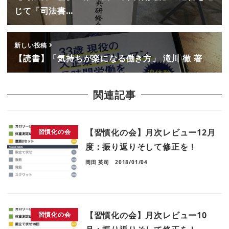
じて「司法書…
新しい投稿
【読書】「気持ちが楽になる働き方」 滝川 徹 著
関連記事
【習慣化の会】月次レビュー12月
習慣化の会
度：振り返りそして修正を！
岡田 英司
2018/01/04
【習慣化の会】月次レビュー10
習慣化の会